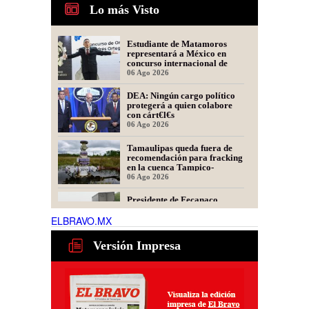
Lo más Visto
Estudiante de Matamoros
representará a México en
concurso internacional de
oratoria en Perú
06 Ago 2026
DEA: Ningún cargo político
protegerá a quien colabore
con cárt€l€s
06 Ago 2026
Tamaulipas queda fuera de
recomendación para fracking
en la cuenca Tampico-
Misantla, informa comité
06 Ago 2026
científico
Presidente de Fecanaco
cuestiona retenes en
carreteras de Tamaulipas;
ELBRAVO.MX
afirma que generan molestias
06 Ago 2026
Versión Impresa
Habrá auge laboral para
operadores de maquinaria
03 Ago 2026