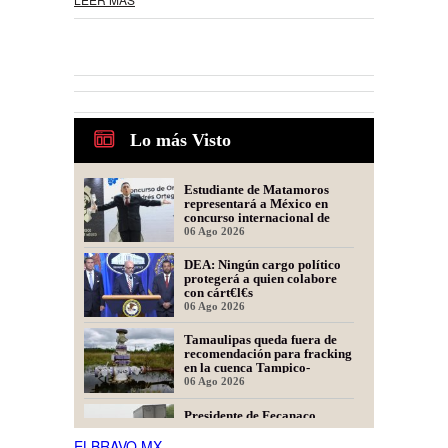
Lo más Visto
Estudiante de Matamoros
representará a México en
concurso internacional de
oratoria en Perú
06 Ago 2026
DEA: Ningún cargo político
protegerá a quien colabore
con cárt€l€s
06 Ago 2026
Tamaulipas queda fuera de
recomendación para fracking
en la cuenca Tampico-
Misantla, informa comité
06 Ago 2026
científico
Presidente de Fecanaco
cuestiona retenes en
carreteras de Tamaulipas;
ELBRAVO.MX