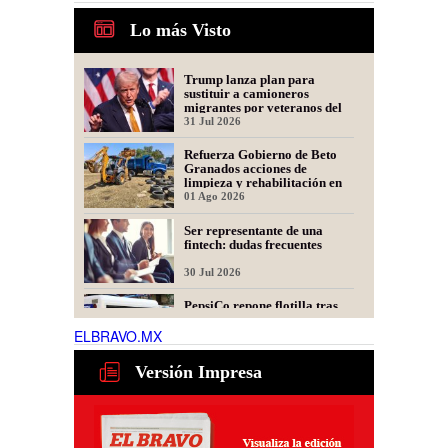
Lo más Visto
Trump lanza plan para
sustituir a camioneros
migrantes por veteranos del
Ejército
31 Jul 2026
Refuerza Gobierno de Beto
Granados acciones de
limpieza y rehabilitación en
Los Presidentes
01 Ago 2026
Ser representante de una
fintech: dudas frecuentes
30 Jul 2026
PepsiCo repone flotilla tras
incendio; llegan 15 nuevas
unidades a Matamoros
ELBRAVO.MX
31 Jul 2026
Versión Impresa
Justicia para Denisse y
Dinorah: Convocan a Marcha
en Matamoros por las
Mellizas Asesinadas
31 Jul 2026