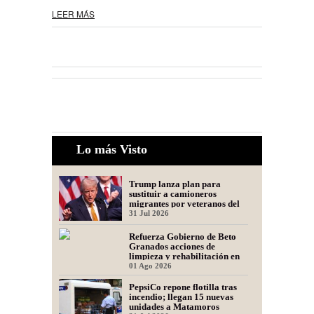
LEER MÁS
Lo más Visto
Trump lanza plan para
sustituir a camioneros
migrantes por veteranos del
Ejército
31 Jul 2026
Refuerza Gobierno de Beto
Granados acciones de
limpieza y rehabilitación en
Los Presidentes
01 Ago 2026
PepsiCo repone flotilla tras
incendio; llegan 15 nuevas
unidades a Matamoros