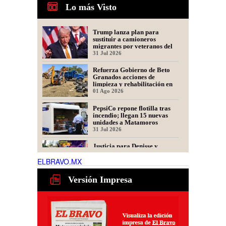
Lo más Visto
Trump lanza plan para
sustituir a camioneros
migrantes por veteranos del
Ejército
31 Jul 2026
Refuerza Gobierno de Beto
Granados acciones de
limpieza y rehabilitación en
Los Presidentes
01 Ago 2026
PepsiCo repone flotilla tras
incendio; llegan 15 nuevas
unidades a Matamoros
31 Jul 2026
Justicia para Denisse y
Dinorah: Convocan a Marcha
en Matamoros por las
ELBRAVO.MX
Mellizas Asesinadas
31 Jul 2026
Versión Impresa
Ser representante de una
fintech: dudas frecuentes
30 Jul 2026