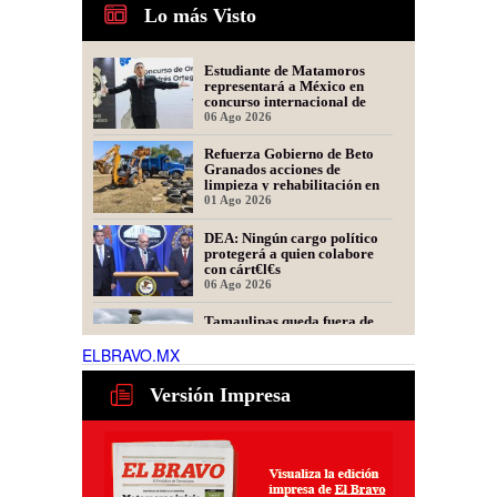
Lo más Visto
Estudiante de Matamoros
representará a México en
concurso internacional de
oratoria en Perú
06 Ago 2026
Refuerza Gobierno de Beto
Granados acciones de
limpieza y rehabilitación en
Los Presidentes
01 Ago 2026
DEA: Ningún cargo político
protegerá a quien colabore
con cárt€l€s
06 Ago 2026
Tamaulipas queda fuera de
recomendación para fracking
en la cuenca Tampico-
ELBRAVO.MX
Misantla, informa comité
06 Ago 2026
científico
Versión Impresa
Presidente de Fecanaco
cuestiona retenes en
carreteras de Tamaulipas;
afirma que generan molestias
06 Ago 2026