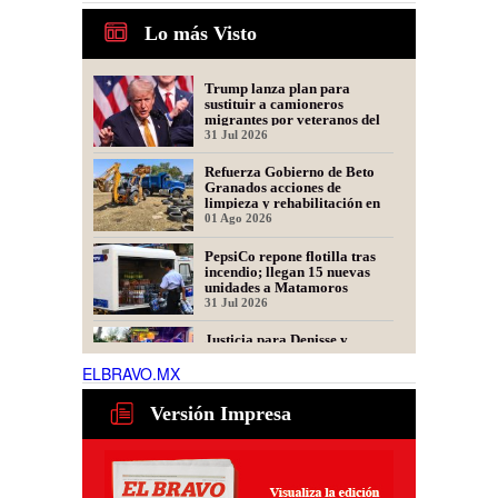
Lo más Visto
Trump lanza plan para
sustituir a camioneros
migrantes por veteranos del
Ejército
31 Jul 2026
Refuerza Gobierno de Beto
Granados acciones de
limpieza y rehabilitación en
Los Presidentes
01 Ago 2026
PepsiCo repone flotilla tras
incendio; llegan 15 nuevas
unidades a Matamoros
31 Jul 2026
Justicia para Denisse y
Dinorah: Convocan a Marcha
en Matamoros por las
ELBRAVO.MX
Mellizas Asesinadas
31 Jul 2026
Versión Impresa
Tamaulipas alista nuevo plan
para recuperar exportaciones
de ganado
31 Jul 2026