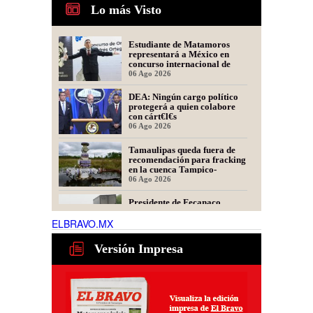
Lo más Visto
Estudiante de Matamoros
representará a México en
concurso internacional de
oratoria en Perú
06 Ago 2026
DEA: Ningún cargo político
protegerá a quien colabore
con cárt€l€s
06 Ago 2026
Tamaulipas queda fuera de
recomendación para fracking
en la cuenca Tampico-
Misantla, informa comité
06 Ago 2026
científico
Presidente de Fecanaco
cuestiona retenes en
carreteras de Tamaulipas;
ELBRAVO.MX
afirma que generan molestias
06 Ago 2026
Versión Impresa
Obras de infraestructura y
mejoramiento vial
transforman colonias de
Matamoros
02 Ago 2026