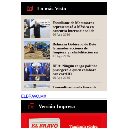
Lo más Visto
Estudiante de Matamoros
representará a México en
concurso internacional de
oratoria en Perú
06 Ago 2026
Refuerza Gobierno de Beto
Granados acciones de
limpieza y rehabilitación en
Los Presidentes
01 Ago 2026
DEA: Ningún cargo político
protegerá a quien colabore
con cárt€l€s
06 Ago 2026
Tamaulipas queda fuera de
recomendación para fracking
en la cuenca Tampico-
ELBRAVO.MX
Misantla, informa comité
06 Ago 2026
científico
Versión Impresa
Presidente de Fecanaco
cuestiona retenes en
carreteras de Tamaulipas;
afirma que generan molestias
06 Ago 2026