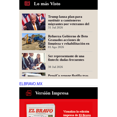
Lo más Visto
Trump lanza plan para
sustituir a camioneros
migrantes por veteranos del
Ejército
31 Jul 2026
Refuerza Gobierno de Beto
Granados acciones de
limpieza y rehabilitación en
Los Presidentes
01 Ago 2026
Ser representante de una
fintech: dudas frecuentes
30 Jul 2026
PepsiCo repone flotilla tras
incendio; llegan 15 nuevas
unidades a Matamoros
ELBRAVO.MX
31 Jul 2026
Versión Impresa
Tamaulipas alista nuevo plan
para recuperar exportaciones
de ganado
31 Jul 2026