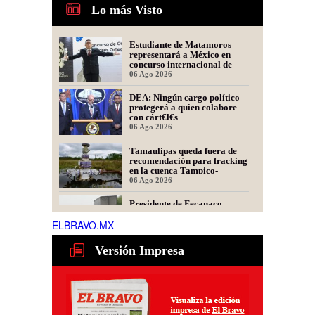
Lo más Visto
Estudiante de Matamoros
representará a México en
concurso internacional de
oratoria en Perú
06 Ago 2026
DEA: Ningún cargo político
protegerá a quien colabore
con cárt€l€s
06 Ago 2026
Tamaulipas queda fuera de
recomendación para fracking
en la cuenca Tampico-
Misantla, informa comité
06 Ago 2026
científico
Presidente de Fecanaco
cuestiona retenes en
carreteras de Tamaulipas;
ELBRAVO.MX
afirma que generan molestias
06 Ago 2026
Versión Impresa
Obras de infraestructura y
mejoramiento vial
transforman colonias de
Matamoros
02 Ago 2026