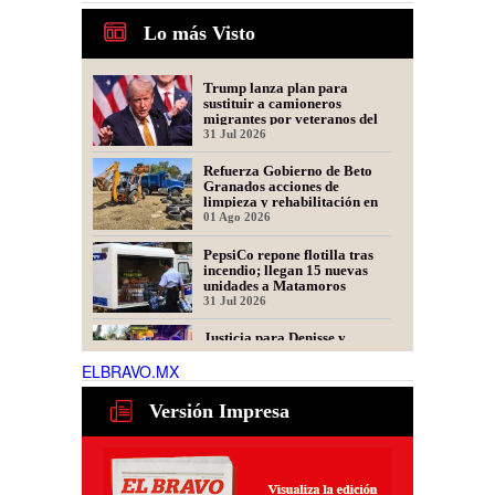
Lo más Visto
Trump lanza plan para
sustituir a camioneros
migrantes por veteranos del
Ejército
31 Jul 2026
Refuerza Gobierno de Beto
Granados acciones de
limpieza y rehabilitación en
Los Presidentes
01 Ago 2026
PepsiCo repone flotilla tras
incendio; llegan 15 nuevas
unidades a Matamoros
31 Jul 2026
Justicia para Denisse y
Dinorah: Convocan a Marcha
en Matamoros por las
ELBRAVO.MX
Mellizas Asesinadas
31 Jul 2026
Versión Impresa
DEA: Ningún cargo político
protegerá a quien colabore
con cárt€l€s
06 Ago 2026