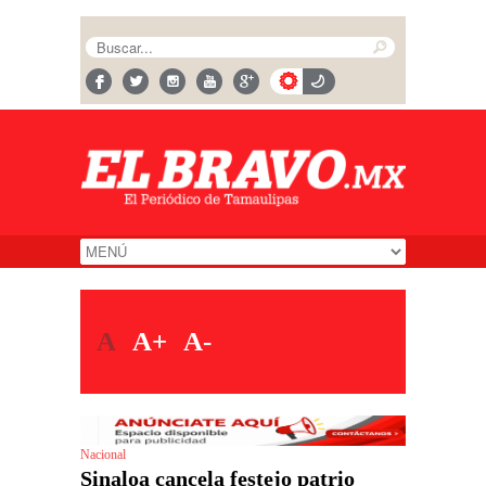
A
A+
A-
Nacional
Sinaloa cancela festejo patrio