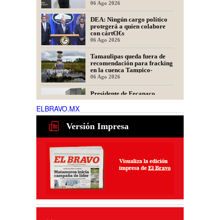
oratoria en Perú
06 Ago 2026
DEA: Ningún cargo político
protegerá a quien colabore
con cárt€l€s
06 Ago 2026
Tamaulipas queda fuera de
recomendación para fracking
en la cuenca Tampico-
Misantla, informa comité
06 Ago 2026
científico
Presidente de Fecanaco
cuestiona retenes en
carreteras de Tamaulipas;
ELBRAVO.MX
afirma que generan molestias
06 Ago 2026
Versión Impresa
Habrá auge laboral para
operadores de maquinaria
03 Ago 2026