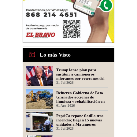
Lo más Visto
Trump lanza plan para
sustituir a camioneros
migrantes por veteranos del
Ejército
31 Jul 2026
Refuerza Gobierno de Beto
Granados acciones de
limpieza y rehabilitación en
Los Presidentes
01 Ago 2026
PepsiCo repone flotilla tras
incendio; llegan 15 nuevas
unidades a Matamoros
31 Jul 2026