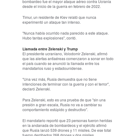
bombardeo fue el mayor ataque aéreo contra Ucrania
desde el inicio de la guerra en febrero de 2022.
Timur, un residente de Kiev relató que nunca
experimentó un ataque tan intenso.
"Nunca había ocurrido nada parecido a este ataque.
Hubo tantas explosiones", contó.
Llamada entre Zelenski y Trump
El presidente ucraniano, Volodomir Zelenski, afirmó
que las alertas antiaéreas comenzaron a sonar en todo
el país cuando se anunció la llamada entre los
mandatarios ruso y estadounidense.
"Una vez más, Rusia demuestra que no tiene
intenciones de terminar con la guerra y con el terror",
declaró Zelenski.
Para Zelenski, esto es una prueba de que "sin una
presión a gran escala, Rusia no va a cambiar su
comportamiento estúpido y destructivo".
El mandatario reportó que 23 personas fueron heridas
en la andanada de bombardeos y el ejército afirmó
que Rusia lanzó 539 drones y 11 misiles. De ese total
fueron derribados 268 drones y dos misiles.