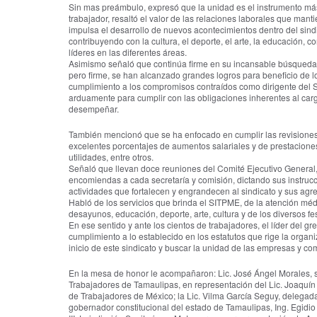
Sin mas preámbulo, expresó que la unidad es el instrumento más 
trabajador, resaltó el valor de las relaciones laborales que ma
impulsa el desarrollo de nuevos acontecimientos dentro del sin
contribuyendo con la cultura, el deporte, el arte, la educación, c
líderes en las diferentes áreas.
Asimismo señaló que continúa firme en su incansable búsqueda 
pero firme, se han alcanzado grandes logros para beneficio de los
cumplimiento a los compromisos contraídos como dirigente del 
arduamente para cumplir con las obligaciones inherentes al car
desempeñar.
También mencionó que se ha enfocado en cumplir las revisiones
excelentes porcentajes de aumentos salariales y de prestacione
utilidades, entre otros.
Señaló que llevan doce reuniones del Comité Ejecutivo General,
encomiendas a cada secretaría y comisión, dictando sus instrucc
actividades que fortalecen y engrandecen al sindicato y sus agr
Habló de los servicios que brinda el SITPME, de la atención mé
desayunos, educación, deporte, arte, cultura y de los diversos f
En ese sentido y ante los cientos de trabajadores, el líder del g
cumplimiento a lo establecido en los estatutos que rige la organiz
inicio de este sindicato y buscar la unidad de las empresas y co
En la mesa de honor le acompañaron: Lic. José Ángel Morales, s
Trabajadores de Tamaulipas, en representación del Lic. Joaquí
de Trabajadores de México; la Lic. Vilma García Seguy, delega
gobernador constitucional del estado de Tamaulipas, Ing. Egidio T