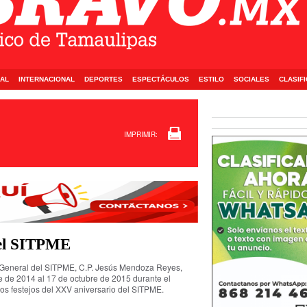
AL
INTERNACIONAL
DEPORTES
ESPECTÁCULOS
ESTILO
SOCIALES
CLASIF
IMPRIMIR:
 del SITPME
o General del SITPME, C.P. Jesús Mendoza Reyes,
 de 2014 al 17 de octubre de 2015 durante el
los festejos del XXV aniversario del SITPME.