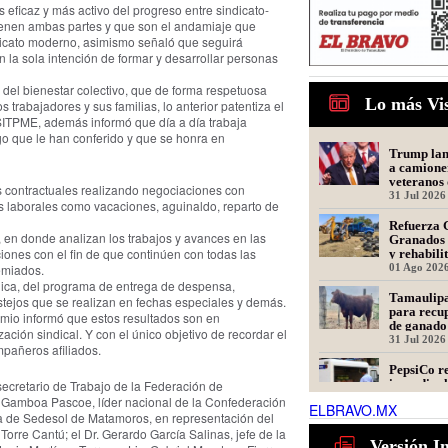
eficaz y más activo del progreso entre sindicato-
ntienen ambas partes y que son el andamiaje que
dicato moderno, asimismo señaló que seguirá
on la sola intención de formar y desarrollar personas
del bienestar colectivo, que de forma respetuosa
Lo más Vi
 trabajadores y sus familias, lo anterior patentiza el
SITPME, además informó que día a día trabaja
go que le han conferido y que se honra en
Trump lanz
a camione
veteranos 
 contractuales realizando negociaciones con
31 Jul 2026
s laborales como vacaciones, aguinaldo, reparto de
Refuerza 
 en donde analizan los trabajos y avances en las
Granados 
iones con el fin de que continúen con todas las
y rehabili
Presidente
01 Ago 202
emiados.
dica, del programa de entrega de despensa,
Tamaulipa
estejos que se realizan en fechas especiales y demás.
para recu
remio informó que estos resultados son en
de ganado
ación sindical. Y con el único objetivo de recordar el
31 Jul 2026
mpañeros afiliados.
PepsiCo re
incendio; 
ecretario de Trabajo de la Federación de
unidades 
n Gamboa Pascoe, líder nacional de la Confederación
ELBRAVO.MX
31 Jul 2026
da de Sedesol de Matamoros, en representación del
orre Cantú; el Dr. Gerardo García Salinas, jefe de la
Justicia p
Versión I