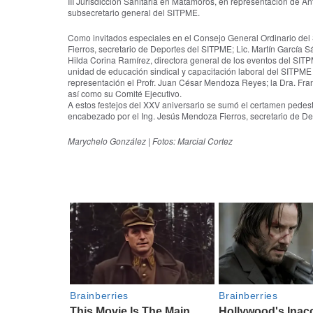
III Jurisdicción Sanitaria en Matamoros, en representación de An
subsecretario general del SITPME.
Como invitados especiales en el Consejo General Ordinario del
Fierros, secretario de Deportes del SITPME; Lic. Martín García Sá
Hilda Corina Ramírez, directora general de los eventos del SITP
unidad de educación sindical y capacitación laboral del SITPME 
representación el Profr. Juan César Mendoza Reyes; la Dra. Fr
así como su Comité Ejecutivo.
A estos festejos del XXV aniversario se sumó el certamen pedestre
encabezado por el Ing. Jesús Mendoza Fierros, secretario de Dep
Marychelo González | Fotos: Marcial Cortez