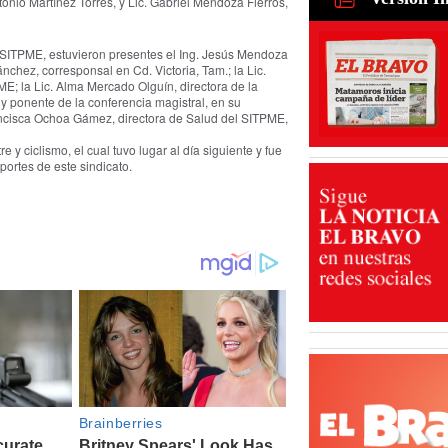
tonio Martínez Torres, y Lic. Gabriel Mendoza Fierros,
Dinorah: 
en Matamo
Asesinada
31 Jul 2026
 SITPME, estuvieron presentes el Ing. Jesús Mendoza
nchez, corresponsal en Cd. Victoria, Tam.; la Lic.
ME; la Lic. Alma Mercado Olguín, directora de la
y ponente de la conferencia magistral, en su
ancisca Ochoa Gámez, directora de Salud del SITPME,
 y ciclismo, el cual tuvo lugar al día siguiente y fue
ortes de este sindicato.