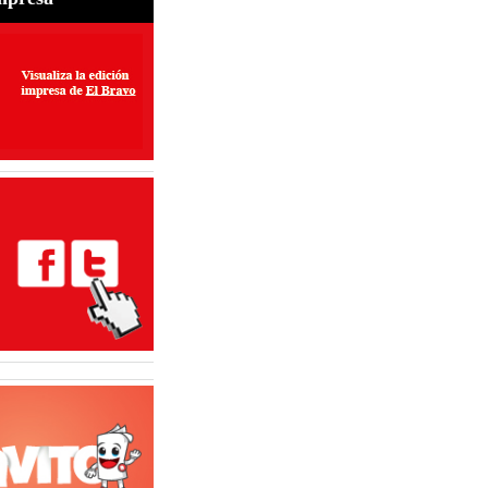
Convocan a Marcha
ros por las Mellizas
s