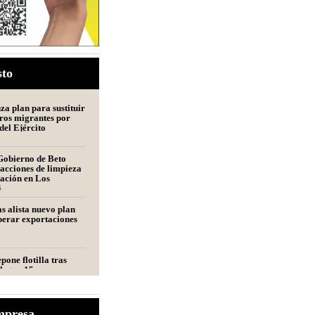
sto
a plan para sustituir
ros migrantes por
del Ejército
Gobierno de Beto
acciones de limpieza
tación en Los
s
6
s alista nuevo plan
perar exportaciones
pone flotilla tras
llegan 15 nuevas
a Matamoros
ara Denisse y
mpresa