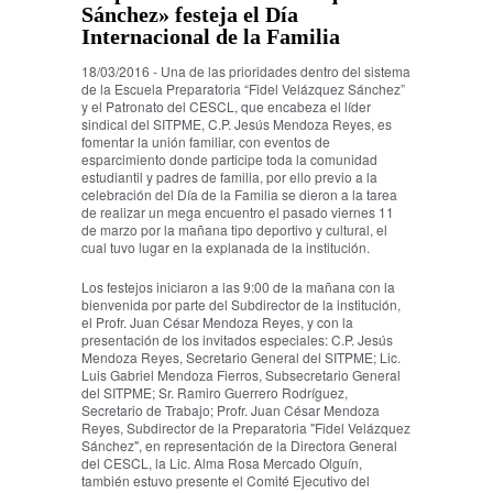
Sánchez» festeja el Día
Internacional de la Familia
18/03/2016 - Una de las prioridades dentro del sistema
de la Escuela Preparatoria “Fidel Velázquez Sánchez”
y el Patronato del CESCL, que encabeza el líder
sindical del SITPME, C.P. Jesús Mendoza Reyes, es
fomentar la unión familiar, con eventos de
esparcimiento donde participe toda la comunidad
estudiantil y padres de familia, por ello previo a la
celebración del Día de la Familia se dieron a la tarea
de realizar un mega encuentro el pasado viernes 11
de marzo por la mañana tipo deportivo y cultural, el
cual tuvo lugar en la explanada de la institución.
Los festejos iniciaron a las 9:00 de la mañana con la
bienvenida por parte del Subdirector de la institución,
el Profr. Juan César Mendoza Reyes, y con la
presentación de los invitados especiales: C.P. Jesús
Mendoza Reyes, Secretario General del SITPME; Lic.
Luis Gabriel Mendoza Fierros, Subsecretario General
del SITPME; Sr. Ramiro Guerrero Rodríguez,
Secretario de Trabajo; Profr. Juan César Mendoza
Reyes, Subdirector de la Preparatoria "Fidel Velázquez
Sánchez", en representación de la Directora General
del CESCL, la Lic. Alma Rosa Mercado Olguín,
también estuvo presente el Comité Ejecutivo del