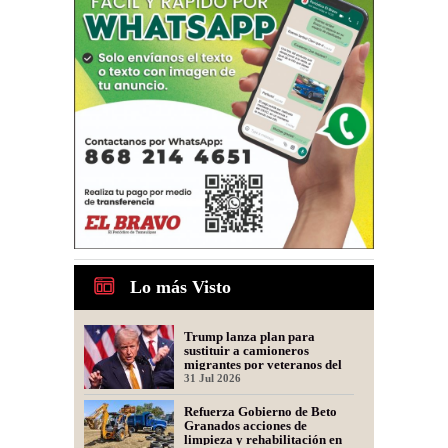
Lo más Visto
Trump lanza plan para
sustituir a camioneros
migrantes por veteranos del
Ejército
31 Jul 2026
Refuerza Gobierno de Beto
Granados acciones de
limpieza y rehabilitación en