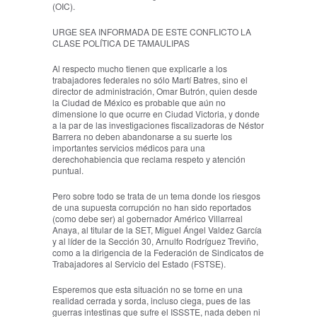
(OIC).
URGE SEA INFORMADA DE ESTE CONFLICTO LA
CLASE POLÍTICA DE TAMAULIPAS
Al respecto mucho tienen que explicarle a los
trabajadores federales no sólo Martí Batres, sino el
director de administración, Omar Butrón, quien desde
la Ciudad de México es probable que aún no
dimensione lo que ocurre en Ciudad Victoria, y donde
a la par de las investigaciones fiscalizadoras de Néstor
Barrera no deben abandonarse a su suerte los
importantes servicios médicos para una
derechohabiencia que reclama respeto y atención
puntual.
Pero sobre todo se trata de un tema donde los riesgos
de una supuesta corrupción no han sido reportados
(como debe ser) al gobernador Américo Villarreal
Anaya, al titular de la SET, Miguel Ángel Valdez García
y al líder de la Sección 30, Arnulfo Rodríguez Treviño,
como a la dirigencia de la Federación de Sindicatos de
Trabajadores al Servicio del Estado (FSTSE).
Esperemos que esta situación no se torne en una
realidad cerrada y sorda, incluso ciega, pues de las
guerras intestinas que sufre el ISSSTE, nada deben ni