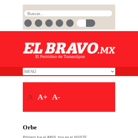
A
A+
A-
Orbe
Primero fue el IMSS, hoy es el ISSSTE