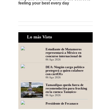
Lo más Visto
Estudiante de Matamoros
representará a México en
concurso internacional de
oratoria en Perú
06 Ago 2026
DEA: Ningún cargo político
protegerá a quien colabore
con cárt€l€s
06 Ago 2026
Tamaulipas queda fuera de
recomendación para fracking
en la cuenca Tampico-
Misantla, informa comité
06 Ago 2026
científico
Presidente de Fecanaco
cuestiona retenes en
carreteras de Tamaulipas;