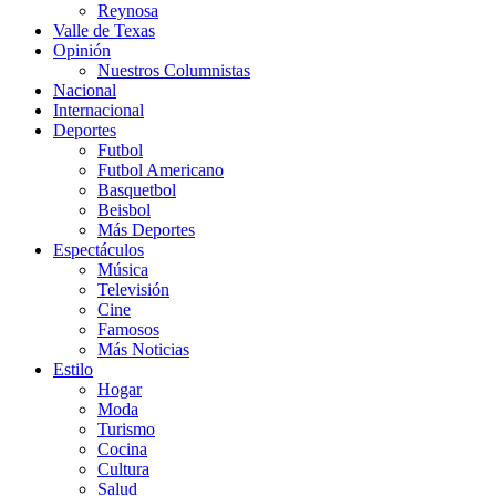
Reynosa
Valle de Texas
Opinión
Nuestros Columnistas
Nacional
Internacional
Deportes
Futbol
Futbol Americano
Basquetbol
Beisbol
Más Deportes
Espectáculos
Música
Televisión
Cine
Famosos
Más Noticias
Estilo
Hogar
Moda
Turismo
Cocina
Cultura
Salud