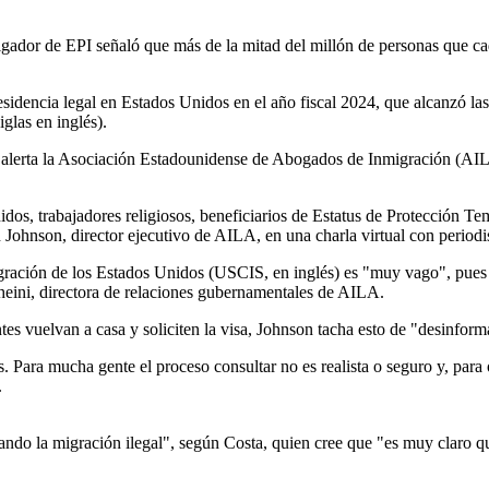
igador de EPI señaló que más de la mitad del millón de personas que ca
idencia legal en Estados Unidos en el año fiscal 2024, que alcanzó las 7
glas en inglés).
alerta la Asociación Estadounidense de Abogados de Inmigración (AILA,
os, trabajadores religiosos, beneficiarios de Estatus de Protección Tem
Johnson, director ejecutivo de AILA, en una charla virtual con periodis
ación de los Estados Unidos (USCIS, en inglés) es "muy vago", pues no
Dheini, directora de relaciones gubernamentales de AILA.
es vuelvan a casa y soliciten la visa, Johnson tacha esto de "desinform
. Para mucha gente el proceso consultar no es realista o seguro y, para
.
ando la migración ilegal", según Costa, quien cree que "es muy claro q