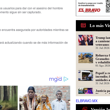
os usuarios para dar con el asesino del hombre
momento sigue sin ser capturado.
Lo más Vi
 se encuentra asegurada por autoridades mientras se
Trump lanz
a camione
tará actualizando cuando se de más información de
veteranos 
31 Jul 2026
Refuerza 
Granados 
y rehabili
Presidente
01 Ago 202
PepsiCo re
incendio; 
unidades 
31 Jul 2026
Justicia p
Dinorah: 
en Matamo
ELBRAVO.MX
Asesinada
31 Jul 2026
Tamaulipa
Versión I