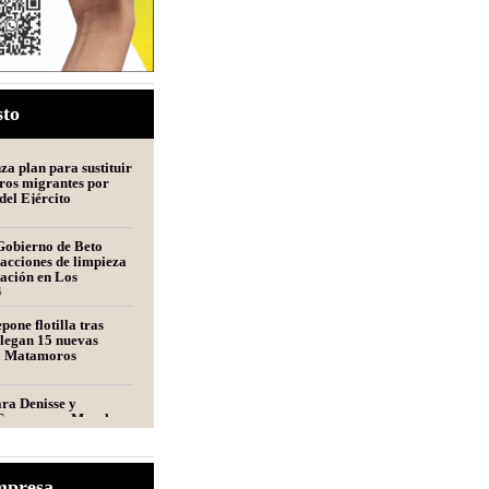
sto
a plan para sustituir
ros migrantes por
del Ejército
Gobierno de Beto
acciones de limpieza
tación en Los
s
6
pone flotilla tras
llegan 15 nuevas
a Matamoros
ara Denisse y
Convocan a Marcha
ros por las Mellizas
s
s alista nuevo plan
mpresa