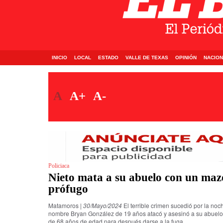
INICIO
LOCAL
ESTADO
VALLE DE TEXAS
OPINIÓN
NACION
A
A+
A-
Policiaca
Nieto mata a su abuelo con un mazo
prófugo
Matamoros |
30/Mayo/2024
El terrible crimen sucedió por la no
nombre Bryan González de 19 años atacó y asesinó a su abuelo
de 68 años de edad para después darse a la fuga.