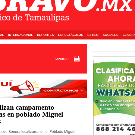
AL
INTERNACIONAL
DEPORTES
ESPECTÁCULOS
ESTILO
SOCIALES
CLASIF
IMPRIMIR:
alizan campamento
as en poblado Miguel
s
as de Sonora localizaron en el Poblado Miguel