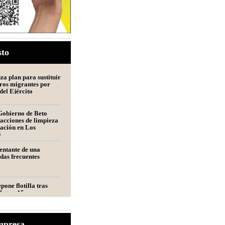
sto
a plan para sustituir
ros migrantes por
del Ejército
Gobierno de Beto
acciones de limpieza
tación en Los
s
6
entante de una
udas frecuentes
pone flotilla tras
llegan 15 nuevas
a Matamoros
s alista nuevo plan
mpresa