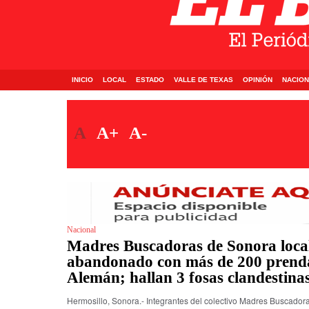
INICIO
LOCAL
ESTADO
VALLE DE TEXAS
OPINIÓN
NACION
A
A+
A-
Nacional
Madres Buscadoras de Sonora loc
abandonado con más de 200 prend
Alemán; hallan 3 fosas clandestina
Hermosillo, Sonora.- Integrantes del colectivo Madres Buscador