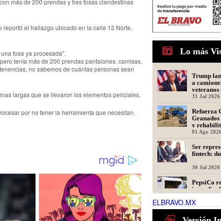
on más de 200 prendas y tres fosas clandestinas
po reportó el hallazgo ubicado en la calle 12 Norte,
Lo más Vi
 una fosa ya procesada".
pero tenía más de 200 prendas pantalones, camisas,
pertenencias, no sabemos de cuántas personas sean
Trump lanz
a camione
veteranos 
mas largas que se llevaron los elementos periciales.
31 Jul 2026
Refuerza 
rocesar por no tener la herramienta que necesitan.
Granados 
y rehabili
Presidente
01 Ago 202
Ser repres
fintech: d
30 Jul 2026
PepsiCo re
incendio; 
unidades 
ELBRAVO.MX
31 Jul 2026
Tamaulipa
Versión I