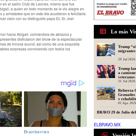
gar en el salón Club de Leones, mismo que fue
igail, a quien en todo momento se le vio alegre en
s y amistades que en este día acudieron a felicitarle.
cer cielo con su distinguido papa EL Sr. Joel
Lo más Vi
amor hacia Abigail, colmándola de abrazos y
 presentes disfrutaron del show de la espectacular
es de Innova sound, así como de una exquisita
Trump “sí 
adables sorpresas conviviendo con todos los
migrantes
29 Jul 2026
Trump lanz
a camione
veteranos 
31 Jul 2026
Refuerza 
Granados 
y rehabili
Presidente
01 Ago 202
BRAVO 29 de Julio de
ELBRAVO.MX
29 Jul 2026
Ser repres
Versión I