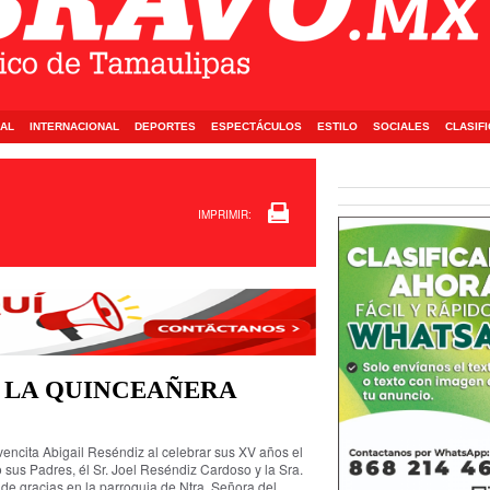
AL
INTERNACIONAL
DEPORTES
ESPECTÁCULOS
ESTILO
SOCIALES
CLASIF
IMPRIMIR:
 LA QUINCEAÑERA
vencita Abigail Reséndiz al celebrar sus XV años el
sus Padres, él Sr. Joel Reséndiz Cardoso y la Sra.
 gracias en la parroquia de Ntra. Señora del