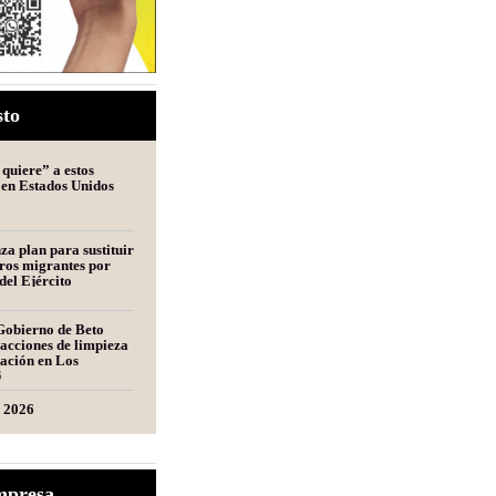
sto
quiere” a estos
 en Estados Unidos
a plan para sustituir
ros migrantes por
del Ejército
Gobierno de Beto
acciones de limpieza
tación en Los
s
6
l 2026
entante de una
mpresa