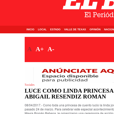
INICIO
LOCAL
ESTADO
VALLE DE TEXAS
OPINIÓN
NACION
A
A+
A-
Sociales
LUCE COMO LINDA PRINCESA
ABIGAIL RESENDIZ ROMAN
08/04/2017.- Como toda una princesa de cuento lucio la linda jo
pasado 24 de marzo. Para celebrar este especial acontecimiento 
Mayra Román Bahena, le organizaron una ceremonia de acción de