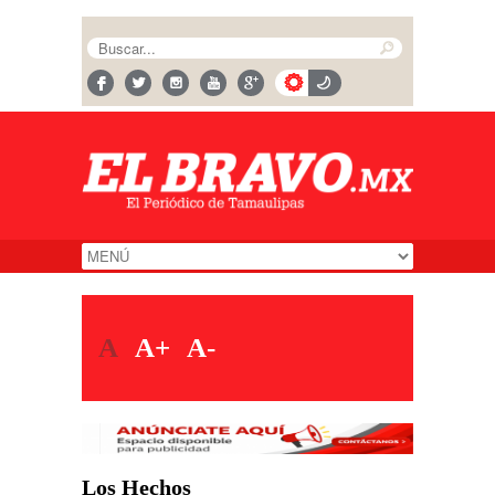
A
A+
A-
Los Hechos