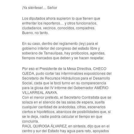
¡Ya siéntese!… Señor
Los diputados ahora supieron lo que tienen que
enfrentar los reporteros… y otros funcionarios,
ciudadanos, vecinos, conocidos, compadres.
Bueno, no tanto.
En su caso, dentro del reglamento (ley) para el
gobierno interior del congreso del estado libre y
soberano de Tamaulipas, hay protocolos, agendas,
tiempos marcados que deben y se hacen respetar.
Por eso el Presidente de la Mesa Directiva, CHECO
OJEDA, pudo cortar las interminables exposiciones del
Secretario de Recursos Hidráulicos para el Desarrollo
Social, cada que le tocó turno en su comparecencia
para la glosa del IV Informe del Gobernador AMÉRIO
VILLARREAL ANAYA.
Con el menor pretexto, el Secretario Contratista que se
solaza en el silencio de las salas de espera, suelta
cualquier cantidad de anécdotas, cifras, escenarios
ciertos e hipotéticos, abanicos de posibilidades que, si
se le deja, nadie podría calcular el tiempo en que
concluiría.
RAÚL QUIROGA ÁLVAREZ, en síntesis, dijo que en el
centro y sur del Estado hay agua para rato, apoyados