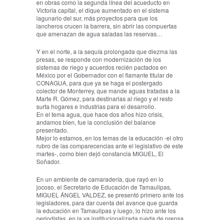
en obras como la segunda línea del acueducto en
Victoria capital, el dique aumentado en el sistema
lagunario del sur, más proyectos para que los
lancheros crucen la barrera, sin abrir las compuertas
que amenazan de agua saladas las reservas…
Y en el norte, a la sequía prolongada que diezma las
presas, se responde con modernización de los
sistemas de riego y acuerdos recién pactados en
México por el Gobernador con el flamante titular de
CONAGUA, para que ya se haga el postergado
colector de Monterrey, que mande aguas tratadas a la
Marte R. Gómez, para destinarlas al riego y el resto
surta hogares e industrias para el desarrollo.
En el tema agua, que hace dos años hizo crisis,
andamos bien, fue la conclusión del balance
presentado.
Mejor lo estamos, en los temas de la educación -el otro
rubro de las comparecencias ante el legislativo de este
martes-, como bien dejó constancia MIGUEL, El
Soñador.
En un ambiente de camaradería, que rayó en lo
jocoso, el Secretario de Educación de Tamaulipas,
MIGUEL ÁNGEL VALDEZ, se presentó primero ante los
legisladores, para dar cuenta del avance que guarda
la educación en Tamaulipas y luego, lo hizo ante los
periodistas, en la ya institucionalizada rueda de prensa