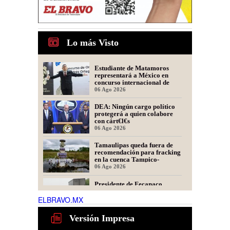
Lo más Visto
Estudiante de Matamoros
representará a México en
concurso internacional de
oratoria en Perú
06 Ago 2026
DEA: Ningún cargo político
protegerá a quien colabore
con cárt€l€s
06 Ago 2026
Tamaulipas queda fuera de
recomendación para fracking
en la cuenca Tampico-
Misantla, informa comité
06 Ago 2026
científico
Presidente de Fecanaco
cuestiona retenes en
carreteras de Tamaulipas;
ELBRAVO.MX
afirma que generan molestias
06 Ago 2026
Versión Impresa
Habrá auge laboral para
operadores de maquinaria