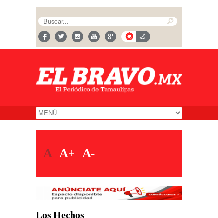
A
A+
A-
Los Hechos