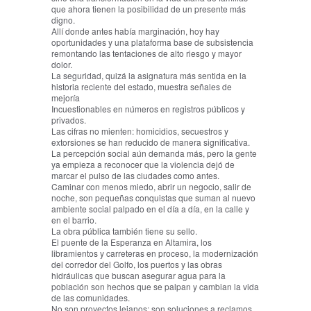
que ahora tienen la posibilidad de un presente más
digno.
Allí donde antes había marginación, hoy hay
oportunidades y una plataforma base de subsistencia
remontando las tentaciones de alto riesgo y mayor
dolor.
La seguridad, quizá la asignatura más sentida en la
historia reciente del estado, muestra señales de
mejoría
Incuestionables en números en registros públicos y
privados.
Las cifras no mienten: homicidios, secuestros y
extorsiones se han reducido de manera significativa.
La percepción social aún demanda más, pero la gente
ya empieza a reconocer que la violencia dejó de
marcar el pulso de las ciudades como antes.
Caminar con menos miedo, abrir un negocio, salir de
noche, son pequeñas conquistas que suman al nuevo
ambiente social palpado en el día a día, en la calle y
en el barrio.
La obra pública también tiene su sello.
El puente de la Esperanza en Altamira, los
libramientos y carreteras en proceso, la modernización
del corredor del Golfo, los puertos y las obras
hidráulicas que buscan asegurar agua para la
población son hechos que se palpan y cambian la vida
de las comunidades.
No son proyectos lejanos: son soluciones a reclamos