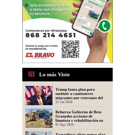
Lo más Visto
Trump lanza plan para
sustituir a camioneros
migrantes por veteranos del
Ejército
31 Jul 2026
Refuerza Gobierno de Beto
Granados acciones de
limpieza y rehabilitación en
Los Presidentes
01 Ago 2026
Tamaulipas alista nuevo plan