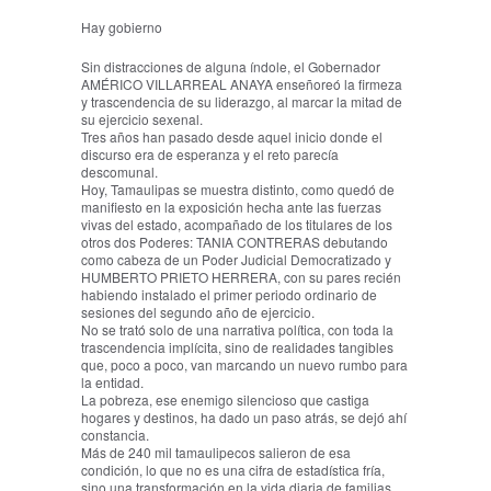
Hay gobierno
Sin distracciones de alguna índole, el Gobernador
AMÉRICO VILLARREAL ANAYA enseñoreó la firmeza
y trascendencia de su liderazgo, al marcar la mitad de
su ejercicio sexenal.
Tres años han pasado desde aquel inicio donde el
discurso era de esperanza y el reto parecía
descomunal.
Hoy, Tamaulipas se muestra distinto, como quedó de
manifiesto en la exposición hecha ante las fuerzas
vivas del estado, acompañado de los titulares de los
otros dos Poderes: TANIA CONTRERAS debutando
como cabeza de un Poder Judicial Democratizado y
HUMBERTO PRIETO HERRERA, con su pares recién
habiendo instalado el primer periodo ordinario de
sesiones del segundo año de ejercicio.
No se trató solo de una narrativa política, con toda la
trascendencia implícita, sino de realidades tangibles
que, poco a poco, van marcando un nuevo rumbo para
la entidad.
La pobreza, ese enemigo silencioso que castiga
hogares y destinos, ha dado un paso atrás, se dejó ahí
constancia.
Más de 240 mil tamaulipecos salieron de esa
condición, lo que no es una cifra de estadística fría,
sino una transformación en la vida diaria de familias