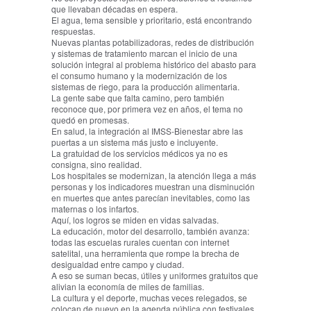
que llevaban décadas en espera.
El agua, tema sensible y prioritario, está encontrando
respuestas.
Nuevas plantas potabilizadoras, redes de distribución
y sistemas de tratamiento marcan el inicio de una
solución integral al problema histórico del abasto para
el consumo humano y la modernización de los
sistemas de riego, para la producción alimentaria.
La gente sabe que falta camino, pero también
reconoce que, por primera vez en años, el tema no
quedó en promesas.
En salud, la integración al IMSS-Bienestar abre las
puertas a un sistema más justo e incluyente.
La gratuidad de los servicios médicos ya no es
consigna, sino realidad.
Los hospitales se modernizan, la atención llega a más
personas y los indicadores muestran una disminución
en muertes que antes parecían inevitables, como las
maternas o los infartos.
Aquí, los logros se miden en vidas salvadas.
La educación, motor del desarrollo, también avanza:
todas las escuelas rurales cuentan con internet
satelital, una herramienta que rompe la brecha de
desigualdad entre campo y ciudad.
A eso se suman becas, útiles y uniformes gratuitos que
alivian la economía de miles de familias.
La cultura y el deporte, muchas veces relegados, se
colocan de nuevo en la agenda pública con festivales