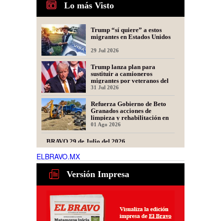
Lo más Visto
Trump “sí quiere” a estos
migrantes en Estados Unidos
29 Jul 2026
Trump lanza plan para
sustituir a camioneros
migrantes por veteranos del
Ejército
31 Jul 2026
Refuerza Gobierno de Beto
Granados acciones de
limpieza y rehabilitación en
Los Presidentes
01 Ago 2026
BRAVO 29 de Julio del 2026
ELBRAVO.MX
29 Jul 2026
Versión Impresa
PepsiCo repone flotilla tras
incendio; llegan 15 nuevas
unidades a Matamoros
31 Jul 2026