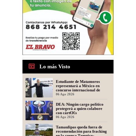
Lo más Visto
Estudiante de Matamoros
representará a México en
concurso internacional de
oratoria en Perú
06 Ago 2026
DEA: Ningún cargo político
protegerá a quien colabore
con cárt€l€s
06 Ago 2026
Tamaulipas queda fuera de
recomendación para fracking
en la cuenca Tampico-