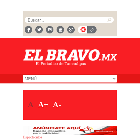
A
A+
A-
Espectáculos