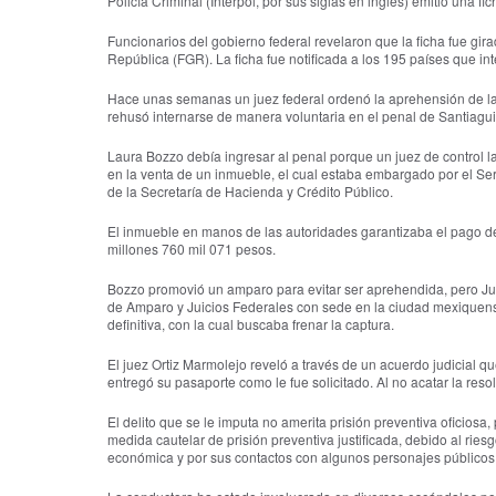
Policía Criminal (Interpol, por sus siglas en inglés) emitió una f
Funcionarios del gobierno federal revelaron que la ficha fue gira
República (FGR). La ficha fue notificada a los 195 países que in
Hace unas semanas un juez federal ordenó la aprehensión de l
rehusó internarse de manera voluntaria en el penal de Santiagui
Laura Bozzo debía ingresar al penal porque un juez de control l
en la venta de un inmueble, el cual estaba embargado por el Ser
de la Secretaría de Hacienda y Crédito Público.
El inmueble en manos de las autoridades garantizaba el pago d
millones 760 mil 071 pesos.
Bozzo promovió un amparo para evitar ser aprehendida, pero Jua
de Amparo y Juicios Federales con sede en la ciudad mexiquen
definitiva, con la cual buscaba frenar la captura.
El juez Ortiz Marmolejo reveló a través de un acuerdo judicial 
entregó su pasaporte como le fue solicitado. Al no acatar la res
El delito que se le imputa no amerita prisión preventiva oficiosa,
medida cautelar de prisión preventiva justificada, debido al riesg
económica y por sus contactos con algunos personajes públicos