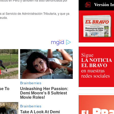
íticos en Perú y también ha sido denunciada por
Tamaulipa
Versión I
para recu
de ganado
l Servicio de Administración Tributaria, y que ya
31 Jul 2026
deuda.