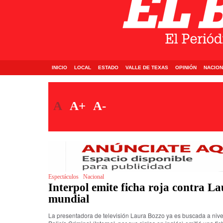
INICIO
LOCAL
ESTADO
VALLE DE TEXAS
OPINIÓN
NACION
A
A+
A-
Espectáculos
Nacional
Interpol emite ficha roja contra La
mundial
La presentadora de televisión Laura Bozzo ya es buscada a nive