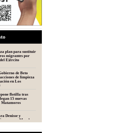
sto
a plan para sustituir
ros migrantes por
del Ejército
Gobierno de Beto
acciones de limpieza
tación en Los
s
6
pone flotilla tras
llegan 15 nuevas
a Matamoros
ara Denisse y
Convocan a Marcha
ros por las Mellizas
s