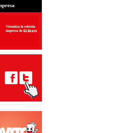
s alista nuevo plan
mpresa
perar exportaciones