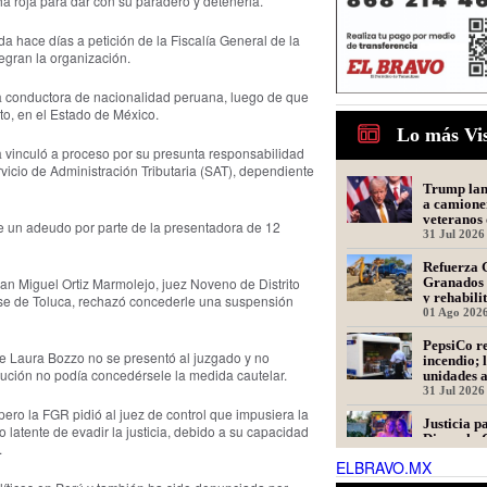
icha roja para dar con su paradero y detenerla.
da hace días a petición de la Fiscalía General de la
tegran la organización.
a conductora de nacionalidad peruana, luego de que
to, en el Estado de México.
Lo más Vi
a vinculó a proceso por su presunta responsabilidad
vicio de Administración Tributaria (SAT), dependiente
Trump lanz
a camione
veteranos 
e un adeudo por parte de la presentadora de 12
31 Jul 2026
Refuerza 
Granados 
n Miguel Ortiz Marmolejo, juez Noveno de Distrito
y rehabili
se de Toluca, rechazó concederle una suspensión
Presidente
01 Ago 202
PepsiCo re
que Laura Bozzo no se presentó al juzgado y no
incendio; 
olución no podía concedérsele la medida cautelar.
unidades 
31 Jul 2026
 pero la FGR pidió al juez de control que impusiera la
Justicia p
o latente de evadir la justicia, debido a su capacidad
Dinorah: 
.
en Matamo
ELBRAVO.MX
Asesinada
31 Jul 2026