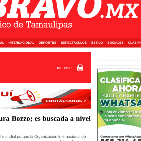
AL
INTERNACIONAL
DEPORTES
ESPECTÁCULOS
ESTILO
SOCIALES
CLASIF
IMPRIMIR:
ura Bozzo; es buscada a nivel
l mundial porque la Organización Internacional de