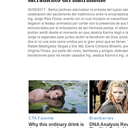
30/09/2017 - Bellos jardines adornaban la entrada del lujoso sa
celebración del sacramento del matrimonio entre la encantadora
Ing. Jorge Ríos Flores, evento con el cual iniciaron el maravillos
llegaron al festejo animados por contar con la presencia de sus 
emocionados por el entusiasmo de tan hermosa pareja, el alboro
podían sentir desde el momento en que Jessica Karina llegó a 
Jorge la esperaba para juntos recibir la bendición de Dios, prod
dos si no una sola carne unidos por el gran amor que se tienen. 
Rafael Madrigales Vargas y Sra. Ma. Elena Córdova Briseño, por 
Virginia Flores, por parte del novio, familiares y amigos, disfru
bendiciones para los recién casados Ing. Jessica Karina e Ing. J