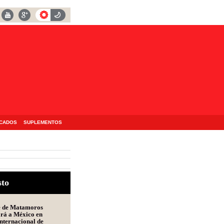
ICADOS
SUPLEMENTOS
sto
e de Matamoros
ará a México en
nternacional de