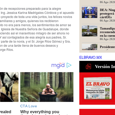
oratoria e
06 Ago 202
lón de recepciones preparado para la alegre
DEA: Ning
 Ing. Jessica Karina Madrigales Córdova y el apuesto
protegerá 
o proyecto de toda una vida juntos, los felices novios
cárt€l€s
familiares y amigos, quienes los recibieron
06 Ago 202
to no era para menos, los sentimientos de amor se
Tamaulipa
la Iglesia de Nuestra Señora de Guadalupe, donde
recomenda
uciendo así el maravilloso milagro de ser ahora no
en la cue
Y así contagiados de esa alegría sus padres, Sr.
informa co
06 Ago 202
parte de la novia, y el Sr. Jorge Ríos Gómez y Sra.
taron de una tarde llena de buenos deseos y
President
orge Ríos.
cuestiona 
de Tamaul
ELBRAVO.MX
generan m
06 Ago 202
Habrá aug
Versión I
operadore
03 Ago 202