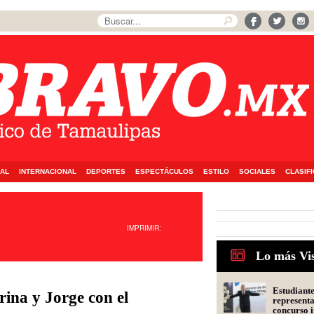
AL
INTERNACIONAL
DEPORTES
ESPECTÁCULOS
ESTILO
SOCIALES
CLASIF
IMPRIMIR:
Lo más Vi
Estudiant
rina y Jorge con el
represent
concurso i