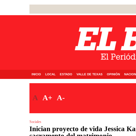
INICIO
LOCAL
ESTADO
VALLE DE TEXAS
OPINIÓN
NACION
A
A+
A-
Sociales
Inician proyecto de vida Jessica Ka
sacramento del matrimonio