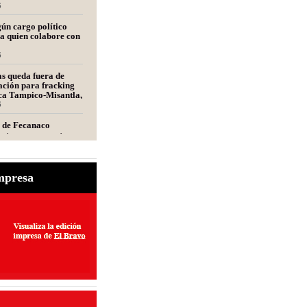
n Perú
6
ún cargo político
a quien colabore con
6
s queda fuera de
ción para fracking
nca Tampico-Misantla,
mité científico
6
e de Fecanaco
retenes en carreteras
ipas; afirma que
olestias
6
e laboral para
mpresa
s de maquinaria
6