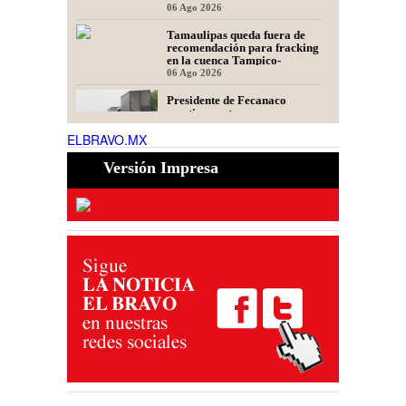
06 Ago 2026
Tamaulipas queda fuera de
recomendación para fracking
en la cuenca Tampico-
Misantla, informa comité
06 Ago 2026
científico
Presidente de Fecanaco
cuestiona retenes en
carreteras de Tamaulipas;
ELBRAVO.MX
afirma que generan molestias
06 Ago 2026
Versión Impresa
Obras de infraestructura y
mejoramiento vial
transforman colonias de
Matamoros
02 Ago 2026