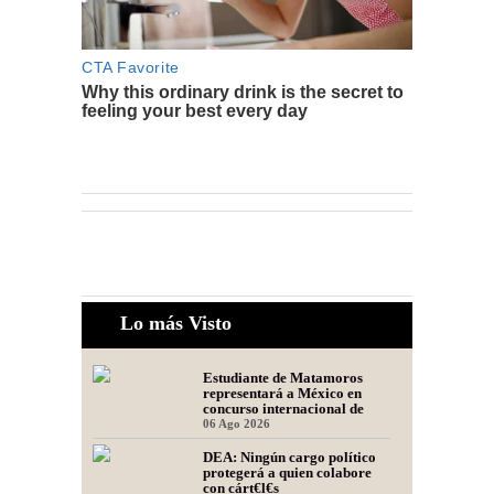
Lo más Visto
Estudiante de Matamoros
representará a México en
concurso internacional de
oratoria en Perú
06 Ago 2026
DEA: Ningún cargo político
protegerá a quien colabore
con cárt€l€s