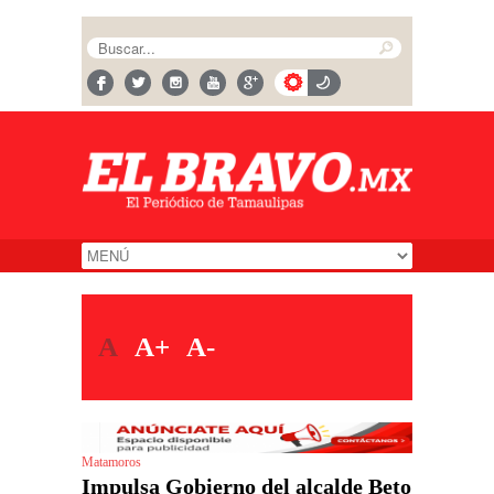
A
A+
A-
Matamoros
Impulsa Gobierno del alcalde Beto