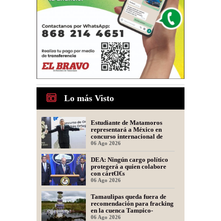
Lo más Visto
Estudiante de Matamoros
representará a México en
concurso internacional de
oratoria en Perú
06 Ago 2026
DEA: Ningún cargo político
protegerá a quien colabore
con cárt€l€s
06 Ago 2026
Tamaulipas queda fuera de
recomendación para fracking
en la cuenca Tampico-
Misantla, informa comité
06 Ago 2026