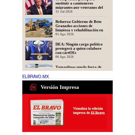
sustituir a camioneros
migrantes por veteranos del
Ejército
31 Jul 2026
Refuerza Gobierno de Beto
Granados acciones de
limpieza y rehabilitación en
Los Presidentes
01 Ago 2026
DEA: Ningún cargo político
protegerá a quien colabore
con cárt€l€s
06 Ago 2026
Tamaulipas queda fuera de
recomendación para fracking
en la cuenca Tampico-
ELBRAVO.MX
Misantla, informa comité
06 Ago 2026
científico
Versión Impresa
Presidente de Fecanaco
cuestiona retenes en
carreteras de Tamaulipas;
afirma que generan molestias
06 Ago 2026