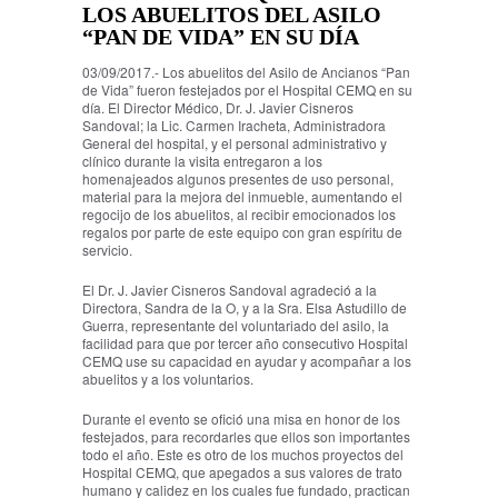
LOS ABUELITOS DEL ASILO
“PAN DE VIDA” EN SU DÍA
03/09/2017.- Los abuelitos del Asilo de Ancianos “Pan
de Vida” fueron festejados por el Hospital CEMQ en su
día. El Director Médico, Dr. J. Javier Cisneros
Sandoval; la Lic. Carmen Iracheta, Administradora
General del hospital, y el personal administrativo y
clínico durante la visita entregaron a los
homenajeados algunos presentes de uso personal,
material para la mejora del inmueble, aumentando el
regocijo de los abuelitos, al recibir emocionados los
regalos por parte de este equipo con gran espíritu de
servicio.
El Dr. J. Javier Cisneros Sandoval agradeció a la
Directora, Sandra de la O, y a la Sra. Elsa Astudillo de
Guerra, representante del voluntariado del asilo, la
facilidad para que por tercer año consecutivo Hospital
CEMQ use su capacidad en ayudar y acompañar a los
abuelitos y a los voluntarios.
Durante el evento se ofició una misa en honor de los
festejados, para recordarles que ellos son importantes
todo el año. Este es otro de los muchos proyectos del
Hospital CEMQ, que apegados a sus valores de trato
humano y calidez en los cuales fue fundado, practican