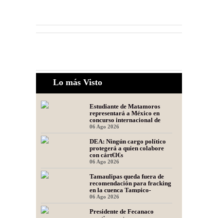
Lo más Visto
Estudiante de Matamoros
representará a México en
concurso internacional de
oratoria en Perú
06 Ago 2026
DEA: Ningún cargo político
protegerá a quien colabore
con cárt€l€s
06 Ago 2026
Tamaulipas queda fuera de
recomendación para fracking
en la cuenca Tampico-
Misantla, informa comité
06 Ago 2026
científico
Presidente de Fecanaco