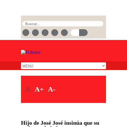
A
A+
A-
Hijo de José José insinúa que su