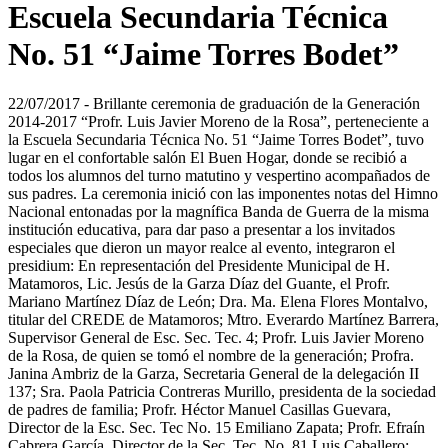
Escuela Secundaria Técnica
No. 51 “Jaime Torres Bodet”
22/07/2017 - Brillante ceremonia de graduación de la Generación
2014-2017 “Profr. Luis Javier Moreno de la Rosa”, perteneciente a
la Escuela Secundaria Técnica No. 51 “Jaime Torres Bodet”, tuvo
lugar en el confortable salón El Buen Hogar, donde se recibió a
todos los alumnos del turno matutino y vespertino acompañados de
sus padres. La ceremonia inició con las imponentes notas del Himno
Nacional entonadas por la magnífica Banda de Guerra de la misma
institución educativa, para dar paso a presentar a los invitados
especiales que dieron un mayor realce al evento, integraron el
presidium: En representación del Presidente Municipal de H.
Matamoros, Lic. Jesús de la Garza Díaz del Guante, el Profr.
Mariano Martínez Díaz de León; Dra. Ma. Elena Flores Montalvo,
titular del CREDE de Matamoros; Mtro. Everardo Martínez Barrera,
Supervisor General de Esc. Sec. Tec. 4; Profr. Luis Javier Moreno
de la Rosa, de quien se tomó el nombre de la generación; Profra.
Janina Ambriz de la Garza, Secretaria General de la delegación II
137; Sra. Paola Patricia Contreras Murillo, presidenta de la sociedad
de padres de familia; Profr. Héctor Manuel Casillas Guevara,
Director de la Esc. Sec. Tec No. 15 Emiliano Zapata; Profr. Efraín
Cabrera García, Director de la Sec. Tec. No. 81 Luis Caballero;