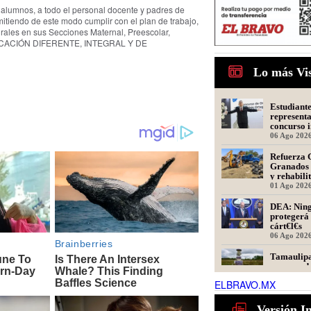
s alumnos, a todo el personal docente y padres de
mitiendo de este modo cumplir con el plan de trabajo,
rales en sus Secciones Maternal, Preescolar,
 EDUCACIÓN DIFERENTE, INTEGRAL Y DE
Lo más Vi
Estudiant
represent
concurso i
oratoria e
06 Ago 202
Refuerza 
Granados 
y rehabili
Presidente
01 Ago 202
DEA: Ning
protegerá 
cárt€l€s
06 Ago 202
Tamaulipa
recomenda
en la cue
ELBRAVO.MX
informa co
06 Ago 202
President
Versión I