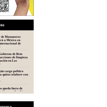
sto
e de Matamoros
ará a México en
nternacional de
n Perú
6
Gobierno de Beto
acciones de limpieza
tación en Los
s
6
ún cargo político
a quien colabore con
6
s queda fuera de
ción para fracking
nca Tampico-Misantla,
mité científico
6
e de Fecanaco
mpresa