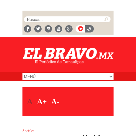
A
A+
A-
Sociales