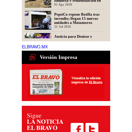
limpieza y rehabilitación en
Los Presidentes
01 Ago 2026
PepsiCo repone flotilla tras
incendio; llegan 15 nuevas
unidades a Matamoros
31 Jul 2026
Justicia para Denisse y
Dinorah: Convocan a Marcha
en Matamoros por las
ELBRAVO.MX
Mellizas Asesinadas
31 Jul 2026
Versión Impresa
Tamaulipas alista nuevo plan
para recuperar exportaciones
de ganado
31 Jul 2026