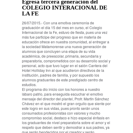
Egresa tercera generación del
COLEGIO INTERACIONAL DE
LA FE
26/07/2015.- Con una emotiva ceremonia de
graduación el día 15 del mes en curso, el Colegio
Internacional de la Fe, estuvo de fiesta, pues una vez
más fue participe del progreso que en materia de
educación ofrece en nuestra comunidad, al entregar a
la sociedad Matamorense una nueva generación de
alumnos que concluyen una etapa de su vida
académica, de preescolar, primaria, secundaria y
preparatoria, comprometidos con su desarrollo social y
personal, acto que tuvo lugar en el salón Cantera del
Hotel Holliday Inn al que acudieron directivos de la
institución, padres de familia, y por supuesto los
alumnos graduantes de este prestigiado centro de
estudios.
El programa dio inicio con los honores a nuestro
lábaro patrio, para enseguida escuchar el emotivo
mensaje del director del plantel, Profr. Martín Sánchez
Chávez en el que mostró el gran orgullo que siente por
este logro en sus vidas, pues pronto serán unos
consumados profesionistas con valores y mucho
compromiso social, destaco e hizo especial énfasis en
los graduantes de nivel preparatoria sobre el amor y el
respeto que deben sentir y demostrar a sus padres, ya
que serán bendecidos por el creador y serán