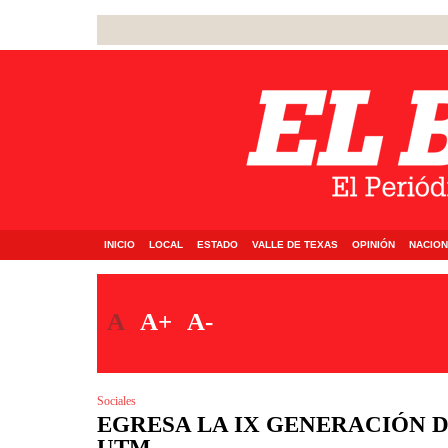
INICIO
LOCAL
ESTADO
VALLE DE TEXAS
OPINIÓN
NACION
A
A+
A-
Sociales
EGRESA LA IX GENERACIÓN D
UTM