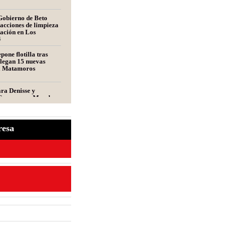
Gobierno de Beto
acciones de limpieza
tación en Los
s
6
pone flotilla tras
llegan 15 nuevas
a Matamoros
ara Denisse y
Convocan a Marcha
ros por las Mellizas
s
resa
entante de una
udas frecuentes