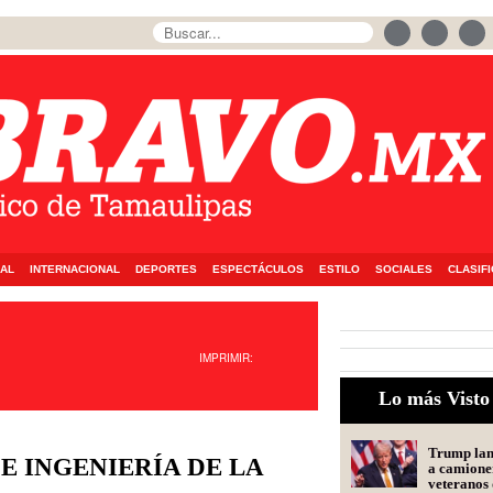
AL
INTERNACIONAL
DEPORTES
ESPECTÁCULOS
ESTILO
SOCIALES
CLASIF
IMPRIMIR:
Lo más Visto
Trump lanz
E INGENIERÍA DE LA
a camione
veteranos 