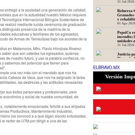
31 Jul 2026
os entregó a la sociedad una generación de calidad,
Refuerza 
orales que en la actualidad nuestro México requiere.
Granados 
d Tecnológica Internacional Bilingüe Sustentable de
y rehabili
Presidente
01 Ago 202
 se realizó mediante lucida ceremonia de graduación
a distinguida presencia de la madrina de la
PepsiCo re
idades educativas y familiares de los egresados.
incendio; 
 Escudo de Armas de Tamaulipas bajo los acordes de la
unidades 
31 Jul 2026
udios en Matamoros, Mtro. Flavio Hinojosa Álvarez,
e saber que son ustedes los egresados, quienes
Justicia p
ses de nuestro futuro, y uso la palabra confianza, no
Dinorah: 
 y sabemos del potencial que tienen para
en Matamo
ELBRAVO.MX
Asesinada
31 Jul 2026
ad".
 cumple una vez más con el mandato que nos ha
Versión Imp
Ser repres
arcía Cabeza de Vaca, que nos ha asignado la tarea
fintech: d
bilidades, las destrezas y las actitudes necesarias
30 Jul 2026
rjar sus éxitos personales y profesionales, pero
tar económico y social de nuestra comunidad, de
z, notablemente emocionada, felicitó a sus ahijados
temas Productivos, Mantenimiento Industrial,
simismo los convocó a a que sigan siendo entusiastas,
 al rector de UTM por dirigir a una de las