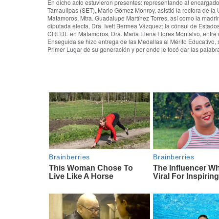
En dicho acto estuvieron presentes: representando al encargad
Tamaulipas (SET), Mario Gómez Monroy, asistió la rectora de l
Matamoros, Mtra. Guadalupe Martínez Torres, así como la madrin
diputada electa, Dra. Ivett Bermea Vázquez; la cónsul de Estado
CREDE en Matamoros, Dra. María Elena Flores Montalvo, entre o
Enseguida se hizo entrega de las Medallas al Mérito Educativo,
Primer Lugar de su generación y por ende le tocó dar las pala