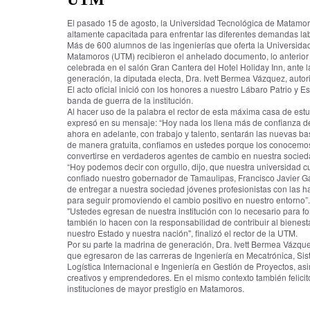
El pasado 15 de agosto, la Universidad Tecnológica de Matamor
altamente capacitada para enfrentar las diferentes demandas lab
Más de 600 alumnos de las ingenierías que oferta la Universida
Matamoros (UTM) recibieron el anhelado documento, lo anterior
celebrada en el salón Gran Cantera del Hotel Holiday Inn, ante l
generación, la diputada electa, Dra. Ivett Bermea Vázquez, autor
El acto oficial inició con los honores a nuestro Lábaro Patrio y
banda de guerra de la institución.
Al hacer uso de la palabra el rector de esta máxima casa de est
expresó en su mensaje: “Hoy nada los llena más de confianza d
ahora en adelante, con trabajo y talento, sentarán las nuevas ba
de manera gratuita, confiamos en ustedes porque los conocemos
convertirse en verdaderos agentes de cambio en nuestra socied
“Hoy podemos decir con orgullo, dijo, que nuestra universidad
confiado nuestro gobernador de Tamaulipas, Francisco Javier G
de entregar a nuestra sociedad jóvenes profesionistas con las ha
para seguir promoviendo el cambio positivo en nuestro entorno”.
"Ustedes egresan de nuestra institución con lo necesario para fo
también lo hacen con la responsabilidad de contribuir al bienes
nuestro Estado y nuestra nación", finalizó el rector de la UTM.
Por su parte la madrina de generación, Dra. Ivett Bermea Vázque
que egresaron de las carreras de Ingeniería en Mecatrónica, Sis
Logística Internacional e Ingeniería en Gestión de Proyectos, a
creativos y emprendedores. En el mismo contexto también felicitó
instituciones de mayor prestigio en Matamoros.