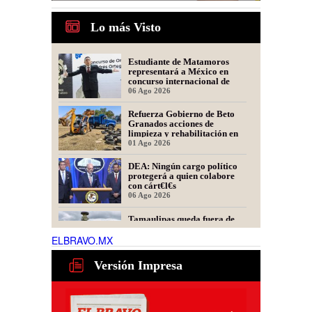
Lo más Visto
Estudiante de Matamoros
representará a México en
concurso internacional de
oratoria en Perú
06 Ago 2026
Refuerza Gobierno de Beto
Granados acciones de
limpieza y rehabilitación en
Los Presidentes
01 Ago 2026
DEA: Ningún cargo político
protegerá a quien colabore
con cárt€l€s
06 Ago 2026
Tamaulipas queda fuera de
recomendación para fracking
en la cuenca Tampico-
ELBRAVO.MX
Misantla, informa comité
06 Ago 2026
científico
Versión Impresa
Presidente de Fecanaco
cuestiona retenes en
carreteras de Tamaulipas;
afirma que generan molestias
06 Ago 2026