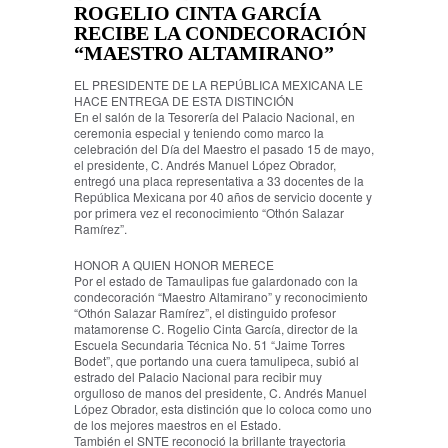
ROGELIO CINTA GARCÍA
RECIBE LA CONDECORACIÓN
“MAESTRO ALTAMIRANO”
EL PRESIDENTE DE LA REPÚBLICA MEXICANA LE
HACE ENTREGA DE ESTA DISTINCIÓN
En el salón de la Tesorería del Palacio Nacional, en
ceremonia especial y teniendo como marco la
celebración del Día del Maestro el pasado 15 de mayo,
el presidente, C. Andrés Manuel López Obrador,
entregó una placa representativa a 33 docentes de la
República Mexicana por 40 años de servicio docente y
por primera vez el reconocimiento “Othón Salazar
Ramírez”.
HONOR A QUIEN HONOR MERECE
Por el estado de Tamaulipas fue galardonado con la
condecoración “Maestro Altamirano” y reconocimiento
“Othón Salazar Ramírez”, el distinguido profesor
matamorense C. Rogelio Cinta García, director de la
Escuela Secundaria Técnica No. 51 “Jaime Torres
Bodet”, que portando una cuera tamulipeca, subió al
estrado del Palacio Nacional para recibir muy
orgulloso de manos del presidente, C. Andrés Manuel
López Obrador, esta distinción que lo coloca como uno
de los mejores maestros en el Estado.
También el SNTE reconoció la brillante trayectoria