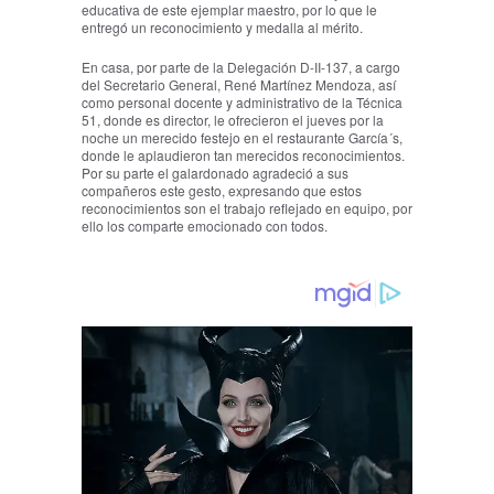
educativa de este ejemplar maestro, por lo que le
entregó un reconocimiento y medalla al mérito.
En casa, por parte de la Delegación D-II-137, a cargo
del Secretario General, René Martínez Mendoza, así
como personal docente y administrativo de la Técnica
51, donde es director, le ofrecieron el jueves por la
noche un merecido festejo en el restaurante García´s,
donde le aplaudieron tan merecidos reconocimientos.
Por su parte el galardonado agradeció a sus
compañeros este gesto, expresando que estos
reconocimientos son el trabajo reflejado en equipo, por
ello los comparte emocionado con todos.