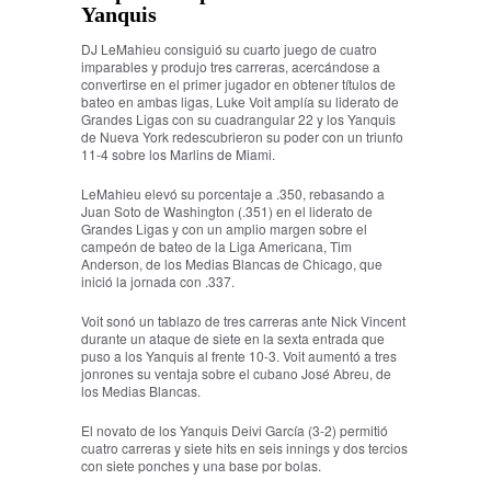
Yanquis
DJ LeMahieu consiguió su cuarto juego de cuatro
imparables y produjo tres carreras, acercándose a
convertirse en el primer jugador en obtener títulos de
bateo en ambas ligas, Luke Voit amplía su liderato de
Grandes Ligas con su cuadrangular 22 y los Yanquis
de Nueva York redescubrieron su poder con un triunfo
11-4 sobre los Marlins de Miami.
LeMahieu elevó su porcentaje a .350, rebasando a
Juan Soto de Washington (.351) en el liderato de
Grandes Ligas y con un amplio margen sobre el
campeón de bateo de la Liga Americana, Tim
Anderson, de los Medias Blancas de Chicago, que
inició la jornada con .337.
Voit sonó un tablazo de tres carreras ante Nick Vincent
durante un ataque de siete en la sexta entrada que
puso a los Yanquis al frente 10-3. Voit aumentó a tres
jonrones su ventaja sobre el cubano José Abreu, de
los Medias Blancas.
El novato de los Yanquis Deivi García (3-2) permitió
cuatro carreras y siete hits en seis innings y dos tercios
con siete ponches y una base por bolas.