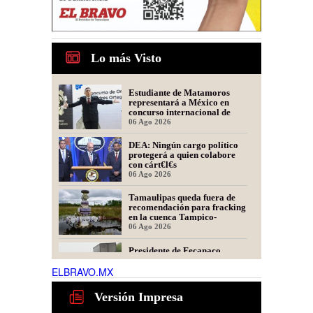
Lo más Visto
Estudiante de Matamoros
representará a México en
concurso internacional de
oratoria en Perú
06 Ago 2026
DEA: Ningún cargo político
protegerá a quien colabore
con cárt€l€s
06 Ago 2026
Tamaulipas queda fuera de
recomendación para fracking
en la cuenca Tampico-
Misantla, informa comité
06 Ago 2026
científico
Presidente de Fecanaco
cuestiona retenes en
carreteras de Tamaulipas;
ELBRAVO.MX
afirma que generan molestias
06 Ago 2026
Versión Impresa
Habrá auge laboral para
operadores de maquinaria