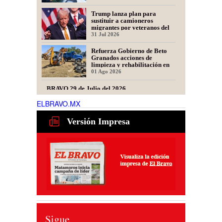
Trump lanza plan para
sustituir a camioneros
migrantes por veteranos del
Ejército
31 Jul 2026
Refuerza Gobierno de Beto
Granados acciones de
limpieza y rehabilitación en
Los Presidentes
01 Ago 2026
BRAVO 29 de Julio del 2026
ELBRAVO.MX
29 Jul 2026
Versión Impresa
Tamaulipas alista nuevo plan
para recuperar exportaciones
de ganado
31 Jul 2026