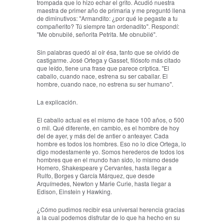
trompada que lo hizo echar el grito. Acudió nuestra
maestra de primer año de primaria y me preguntó llena
de diminutivos: "Armandito: ¿por qué le pegaste a tu
compañerito? Tú siempre tan ordenadito". Respondí:
"Me obnubilé, señorita Petrita. Me obnubilé".
Sin palabras quedó al oír ésa, tanto que se olvidó de
castigarme. José Ortega y Gasset, filósofo más citado
que leído, tiene una frase que parece críptica. "El
caballo, cuando nace, estrena su ser caballar. El
hombre, cuando nace, no estrena su ser humano".
La explicación.
El caballo actual es el mismo de hace 100 años, o 500
o mil. Qué diferente, en cambio, es el hombre de hoy
del de ayer, y más del de antier o anteayer. Cada
hombre es todos los hombres. Eso no lo dice Ortega, lo
digo modestamente yo. Somos herederos de todos los
hombres que en el mundo han sido, lo mismo desde
Homero, Shakespeare y Cervantes, hasta llegar a
Rulfo, Borges y García Márquez, que desde
Arquímedes, Newton y Marie Curie, hasta llegar a
Edison, Einstein y Hawking.
¿Cómo pudimos recibir esa universal herencia gracias
a la cual podemos disfrutar de lo que ha hecho en su