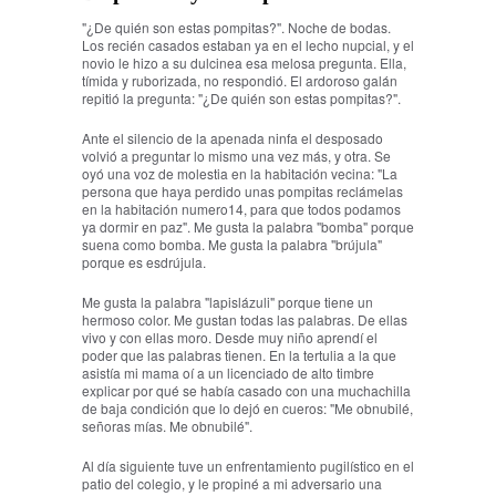
"¿De quién son estas pompitas?". Noche de bodas.
Los recién casados estaban ya en el lecho nupcial, y el
novio le hizo a su dulcinea esa melosa pregunta. Ella,
tímida y ruborizada, no respondió. El ardoroso galán
repitió la pregunta: "¿De quién son estas pompitas?".
Ante el silencio de la apenada ninfa el desposado
volvió a preguntar lo mismo una vez más, y otra. Se
oyó una voz de molestia en la habitación vecina: "La
persona que haya perdido unas pompitas reclámelas
en la habitación numero14, para que todos podamos
ya dormir en paz". Me gusta la palabra "bomba" porque
suena como bomba. Me gusta la palabra "brújula"
porque es esdrújula.
Me gusta la palabra "lapislázuli" porque tiene un
hermoso color. Me gustan todas las palabras. De ellas
vivo y con ellas moro. Desde muy niño aprendí el
poder que las palabras tienen. En la tertulia a la que
asistía mi mama oí a un licenciado de alto timbre
explicar por qué se había casado con una muchachilla
de baja condición que lo dejó en cueros: "Me obnubilé,
señoras mías. Me obnubilé".
Al día siguiente tuve un enfrentamiento pugilístico en el
patio del colegio, y le propiné a mi adversario una