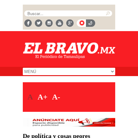
A
A+
A-
De política y cosas peores