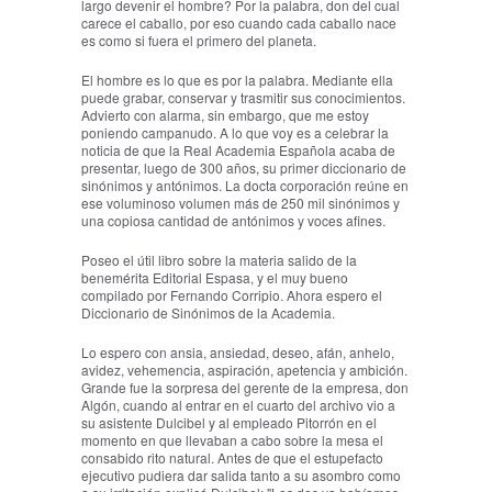
largo devenir el hombre? Por la palabra, don del cual
carece el caballo, por eso cuando cada caballo nace
es como si fuera el primero del planeta.
El hombre es lo que es por la palabra. Mediante ella
puede grabar, conservar y trasmitir sus conocimientos.
Advierto con alarma, sin embargo, que me estoy
poniendo campanudo. A lo que voy es a celebrar la
noticia de que la Real Academia Española acaba de
presentar, luego de 300 años, su primer diccionario de
sinónimos y antónimos. La docta corporación reúne en
ese voluminoso volumen más de 250 mil sinónimos y
una copiosa cantidad de antónimos y voces afines.
Poseo el útil libro sobre la materia salido de la
benemérita Editorial Espasa, y el muy bueno
compilado por Fernando Corripio. Ahora espero el
Diccionario de Sinónimos de la Academia.
Lo espero con ansia, ansiedad, deseo, afán, anhelo,
avidez, vehemencia, aspiración, apetencia y ambición.
Grande fue la sorpresa del gerente de la empresa, don
Algón, cuando al entrar en el cuarto del archivo vio a
su asistente Dulcibel y al empleado Pitorrón en el
momento en que llevaban a cabo sobre la mesa el
consabido rito natural. Antes de que el estupefacto
ejecutivo pudiera dar salida tanto a su asombro como