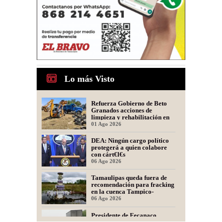
Lo más Visto
Refuerza Gobierno de Beto
Granados acciones de
limpieza y rehabilitación en
Los Presidentes
01 Ago 2026
DEA: Ningún cargo político
protegerá a quien colabore
con cárt€l€s
06 Ago 2026
Tamaulipas queda fuera de
recomendación para fracking
en la cuenca Tampico-
Misantla, informa comité
06 Ago 2026
científico
Presidente de Fecanaco