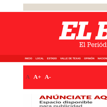
INICIO
LOCAL
ESTADO
VALLE DE TEXAS
OPINIÓN
NACION
A
A+
A-