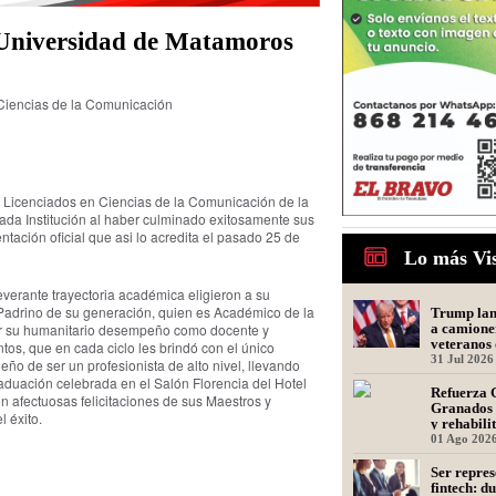
 Universidad de Matamoros
Ciencias de la Comunicación
 Licenciados en Ciencias de la Comunicación de la
ada Institución al haber culminado exitosamente sus
ntación oficial que asi lo acredita el pasado 25 de
Lo más Vi
verante trayectoria académica eligieron a su
adrino de su generación, quien es Académico de la
Trump lanz
a camione
or su humanitario desempeño como docente y
veteranos 
tos, que en cada ciclo les brindó con el único
31 Jul 2026
ño de ser un profesionista de alto nivel, llevando
aduación celebrada en el Salón Florencia del Hotel
Refuerza 
ron afectuosas felicitaciones de sus Maestros y
Granados 
l éxito.
y rehabili
Presidente
01 Ago 202
Ser repres
fintech: d