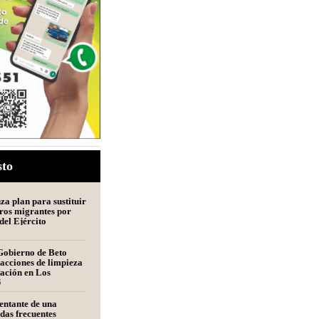
sto
a plan para sustituir
ros migrantes por
del Ejército
Gobierno de Beto
acciones de limpieza
tación en Los
s
6
entante de una
udas frecuentes