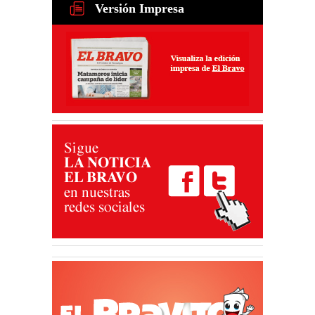
Versión Impresa
Tamaulipas alista nuevo plan
para recuperar exportaciones
de ganado
31 Jul 2026