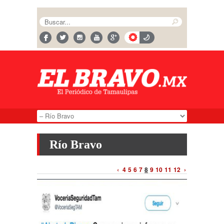
Río Bravo
‹
4
5
6
7
8
9
10
11
12
›