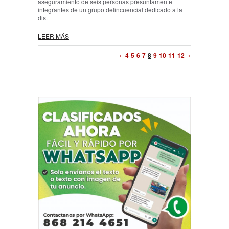
aseguramiento de seis personas presuntamente
integrantes de un grupo delincuencial dedicado a la
dist
LEER MÁS
‹
4
5
6
7
8
9
10
11
12
›