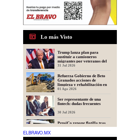
Lo más Visto
Trump lanza plan para
sustituir a camioneros
migrantes por veteranos del
Ejército
31 Jul 2026
Refuerza Gobierno de Beto
Granados acciones de
limpieza y rehabilitación en
Los Presidentes
01 Ago 2026
Ser representante de una
fintech: dudas frecuentes
30 Jul 2026
PepsiCo repone flotilla tras
incendio; llegan 15 nuevas
unidades a Matamoros
ELBRAVO.MX
31 Jul 2026