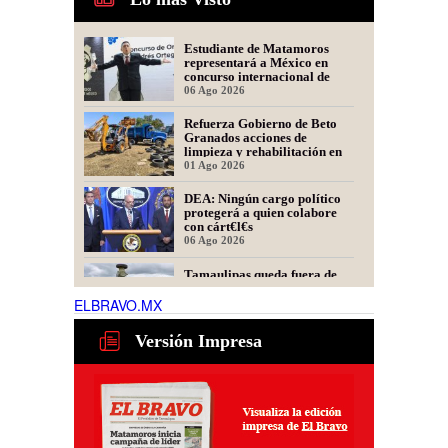
Estudiante de Matamoros
representará a México en
concurso internacional de
oratoria en Perú
06 Ago 2026
Refuerza Gobierno de Beto
Granados acciones de
limpieza y rehabilitación en
Los Presidentes
01 Ago 2026
DEA: Ningún cargo político
protegerá a quien colabore
con cárt€l€s
06 Ago 2026
Tamaulipas queda fuera de
recomendación para fracking
en la cuenca Tampico-
ELBRAVO.MX
Misantla, informa comité
06 Ago 2026
científico
Versión Impresa
Presidente de Fecanaco
cuestiona retenes en
carreteras de Tamaulipas;
afirma que generan molestias
06 Ago 2026