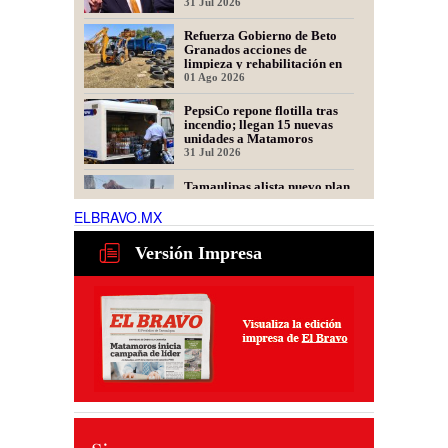
Ejército
31 Jul 2026
Refuerza Gobierno de Beto
Granados acciones de
limpieza y rehabilitación en
Los Presidentes
01 Ago 2026
PepsiCo repone flotilla tras
incendio; llegan 15 nuevas
unidades a Matamoros
31 Jul 2026
Tamaulipas alista nuevo plan
para recuperar exportaciones
de ganado
ELBRAVO.MX
31 Jul 2026
Versión Impresa
Ser representante de una
fintech: dudas frecuentes
30 Jul 2026