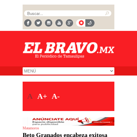
A
A+
A-
Matamoros
Beto Granados encabeza exitosa