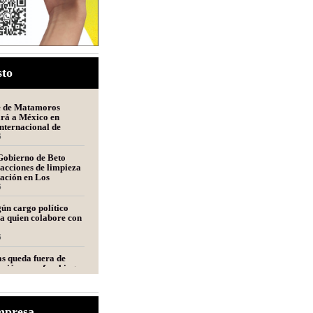
sto
e de Matamoros
ará a México en
nternacional de
n Perú
6
Gobierno de Beto
acciones de limpieza
tación en Los
s
6
ún cargo político
a quien colabore con
6
s queda fuera de
ción para fracking
nca Tampico-Misantla,
mité científico
6
e de Fecanaco
mpresa