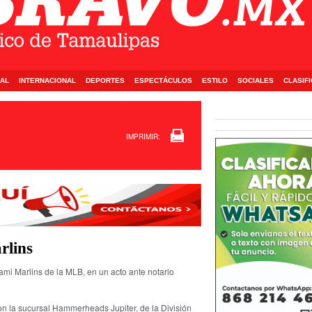
AL
INTERNACIONAL
DEPORTES
ESPECTÁCULOS
ESTILO
SOCIALES
CLASIF
IMPRIMIR:
rlins
iami Marlins de la MLB, en un acto ante notario
con la sucursal Hammerheads Jupiter, de la División