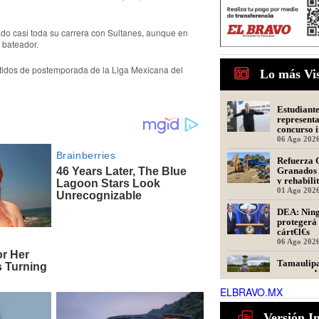
ado casi toda su carrera con Sultanes, aunque en
 bateador.
artidos de postemporada de la Liga Mexicana del
Lo más Vi
Estudiant
represent
concurso i
oratoria e
06 Ago 202
Refuerza 
Granados 
y rehabili
Presidente
01 Ago 202
DEA: Ning
protegerá 
cárt€l€s
06 Ago 202
Tamaulipa
recomenda
en la cue
ELBRAVO.MX
informa co
06 Ago 202
President
Versión I