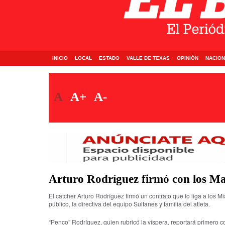
INICIO
LOCAL
ESTADO
VALLE DE TEXAS
OPINIÓN
NACION
A
A+
A-
Arturo Rodríguez firmó con los Ma
El catcher Arturo Rodríguez firmó un contrato que lo liga a los M
público, la directiva del equipo Sultanes y familia del atleta.
“Penco” Rodríguez, quien rubricó la víspera, reportará primero 