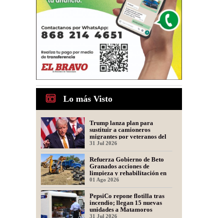
Lo más Visto
Trump lanza plan para
sustituir a camioneros
migrantes por veteranos del
Ejército
31 Jul 2026
Refuerza Gobierno de Beto
Granados acciones de
limpieza y rehabilitación en
Los Presidentes
01 Ago 2026
PepsiCo repone flotilla tras
incendio; llegan 15 nuevas
unidades a Matamoros
31 Jul 2026