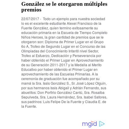
González se le otorgaron múltiples
premios
22/07/2017 - Todo un ejemplo para nuestra sociedad
lo es el excelente estudiante Alexei Francisco de la
Fuente González, quien termino exitosamente su
educación primaria en la Escuela de Tiempo Completo
Niños Heroes, la gran cantidad de premios que se le
otorgaron son: Diploma de Primer Lugar en el Grupo
6o A, Trofeo de Segundo Lugar en el Concurso de las
Olimpiadas del Conocimiento Infantil nivel Sector,
Trofeo al Esfuerzo, Dedicación y Perseverancia por
haber obtenido el Primer Lugar en Aprovechamiento
de su Generación 2011-2017 y la Medalla al Merito
Educativo por haber obtenido el Primer Lugar en
aprovechamiento de las Escuelas Primarias. A la
ceremonia de graduación fue acompañado por su
mamá la Sra. Issis González S., Sr. José López Olguin,
por sus hermanos Issis Abigail y Adrián Fernando, sus
abuelitos: Don Porfirio González Cantú, Sra. Rosalba
Sepulveda, Sra. Laura Hernández, Sra. Isabel Safores,
sus padrinos: Luis Felipe De la Fuente y Claudia E. de
la Fuente.