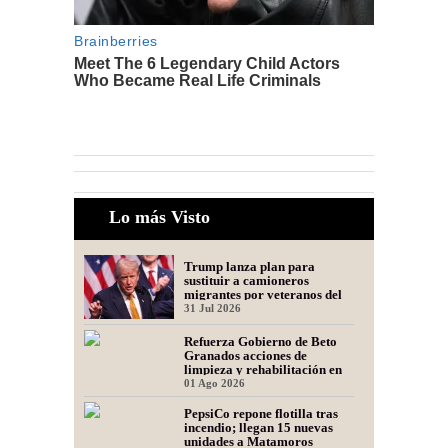
Lo más Visto
Trump lanza plan para
sustituir a camioneros
migrantes por veteranos del
Ejército
31 Jul 2026
Refuerza Gobierno de Beto
Granados acciones de
limpieza y rehabilitación en
Los Presidentes
01 Ago 2026
PepsiCo repone flotilla tras
incendio; llegan 15 nuevas
unidades a Matamoros