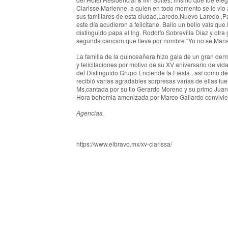
Clarisse Marlenne, a quien en todo momento se le vio a
sus familiares de esta ciudad,Laredo,Nuevo Laredo ,P
este día acudieron a felicitarle. Bailo un bello vals q
distinguido papa el Ing. Rodolfo Sobrevilla Diaz y otra
segunda cancion que lleva por nombre “Yo no se Man
La familia de la quinceañera hizo gala de un gran de
y felicitaciones por motivo de su XV aniversario de vid
del Distinguido Grupo Enciende la Fiesta , así como de
recibió varias agradables sorpresas varias de ellas 
Ms,cantada por su tio Gerardo Moreno y su primo Jua
Hora bohemia amenizada por Marco Gallardo convivien
Agencias.
https://www.elbravo.mx/xv-clarissa/