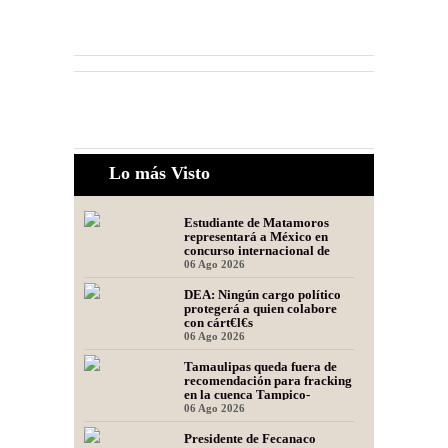
Lo más Visto
Estudiante de Matamoros
representará a México en
concurso internacional de
oratoria en Perú
06 Ago 2026
DEA: Ningún cargo político
protegerá a quien colabore
con cárt€l€s
06 Ago 2026
Tamaulipas queda fuera de
recomendación para fracking
en la cuenca Tampico-
Misantla, informa comité
06 Ago 2026
científico
Presidente de Fecanaco