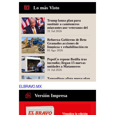
Lo más Visto
Trump lanza plan para
sustituir a camioneros
migrantes por veteranos del
Ejército
31 Jul 2026
Refuerza Gobierno de Beto
Granados acciones de
limpieza y rehabilitación en
Los Presidentes
01 Ago 2026
PepsiCo repone flotilla tras
incendio; llegan 15 nuevas
unidades a Matamoros
31 Jul 2026
Tamaulipas alista nuevo plan
para recuperar exportaciones
de ganado
ELBRAVO.MX
31 Jul 2026
Versión Impresa
Ser representante de una
fintech: dudas frecuentes
30 Jul 2026