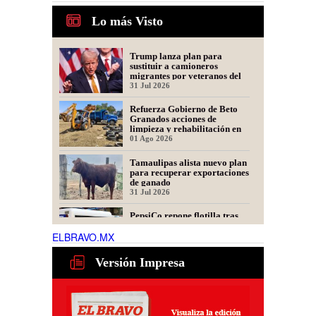
Lo más Visto
Trump lanza plan para
sustituir a camioneros
migrantes por veteranos del
Ejército
31 Jul 2026
Refuerza Gobierno de Beto
Granados acciones de
limpieza y rehabilitación en
Los Presidentes
01 Ago 2026
Tamaulipas alista nuevo plan
para recuperar exportaciones
de ganado
31 Jul 2026
PepsiCo repone flotilla tras
incendio; llegan 15 nuevas
unidades a Matamoros
ELBRAVO.MX
31 Jul 2026
Versión Impresa
Justicia para Denisse y
Dinorah: Convocan a Marcha
en Matamoros por las
Mellizas Asesinadas
31 Jul 2026